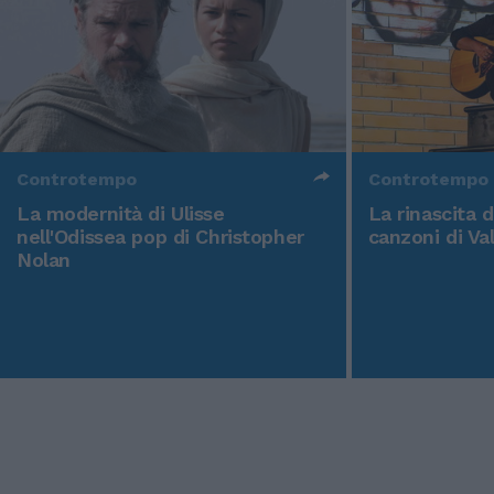
Controtempo
Controtempo
La modernità di Ulisse
La rinascita 
nell'Odissea pop di Christopher
canzoni di Va
Nolan