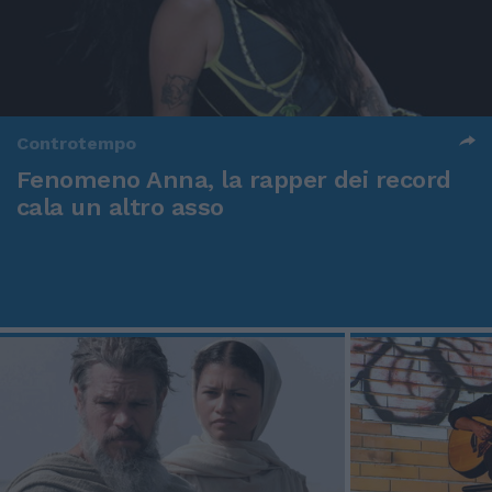
Controtempo
Fenomeno Anna, la rapper dei record
cala un altro asso