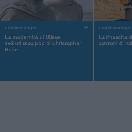
Controtempo
Controtempo
La modernità di Ulisse
La rinascita 
nell'Odissea pop di Christopher
canzoni di Va
Nolan