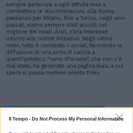
sempre partecipa a ogni attività tesa a
combattere le discriminazioni. «Da Roma,
passando per Milano, fino a Torino, negli anni
passati, siamo sempre stati accolti nel
migliore dei modi. Anzi, c’era interesse
intorno alle nostre iniziative. Negli ultimi
mesi, tutto è cambiato. I social, favorendo la
diffusione di una sorta di caccia a
quest’ipotetico “carro d’Israele”, che non c’è
mai stato, ha generato una pagina buia, a cui
spero si possa mettere presto fine».
Minacce islamiche alla
Il Tempo -
Do Not Process My Personal Information
leghista Sardone, censura agli
psicanalisti ebrei a Roma