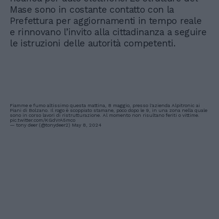
Mase sono in costante contatto con la
Prefettura per aggiornamenti in tempo reale
e rinnovano l’invito alla cittadinanza a seguire
le istruzioni delle autorità competenti.
Fiamme e fumo altissimo questa mattina, 8 maggio, presso l'azienda Alpitronic ai
Piani di Bolzano. Il rogo è scoppiato stamane, poco dopo le 9, in una zona nella quale
sono in corso lavori di ristrutturazione. Al momento non risultano feriti o vittime.
pic.twitter.com/KGdVrA5mco
— tony deer (@tonydeer2)
May 8, 2024