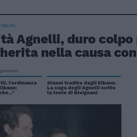
TUALITÀ
tà Agnelli, duro colpo
erita nella causa con i
rgomento:
li, l'ordinanza
Gianni tradito dagli Elkann.
Elkann:
La saga degli Agnelli sotto
he..."
la lente di Bisignani