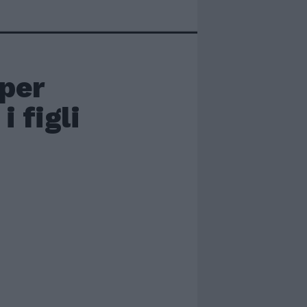
 per
 figli