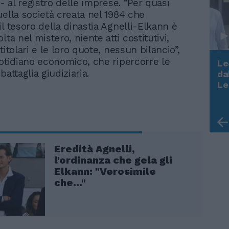
 - al registro delle imprese. “Per quasi
uella società creata nel 1984 che
l tesoro della dinastia Agnelli-Elkann è
lta nel mistero, niente atti costitutivi,
titolari e le loro quote, nessun bilancio”,
uotidiano economico, che ripercorre le
Le
battaglia giudiziaria.
da
Rudy Giuliani a Come States?
Le
Trump, Meloni e la strategia
americana
Eredità Agnelli,
l'ordinanza che gela gli
Elkann: "Verosimile
che..."