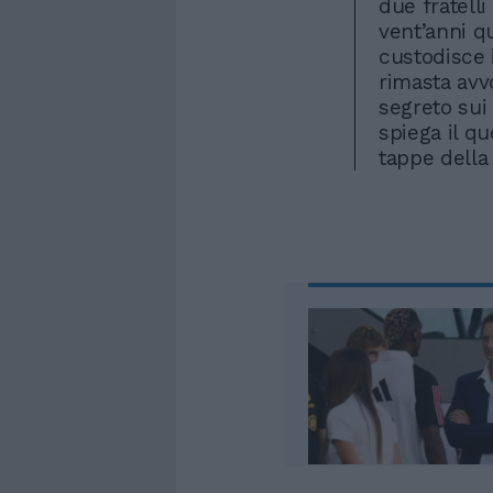
due fratelli
vent’anni q
custodisce i
rimasta avvo
segreto sui 
spiega il q
tappe della 