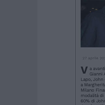
27 aprile 20
V
a avant
Gianni 
Lapo, John 
a Margherit
Milano Fina
modalità di 
60% di John 