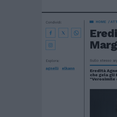
HOME
AT
Condividi:
Eredi
Margh
Sullo stesso a
Esplora:
agnelli
elkann
Eredità Agnel
che gela gli 
"Verosimile c