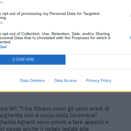
In
to opt-out of processing my Personal Data for Targeted
ing.
In
Gianni tradito dagli
o opt-out of Collection, Use, Retention, Sale, and/or Sharing
Elkann. La saga degli
ersonal Data that Is Unrelated with the Purposes for which it
lected.
Agnelli sotto la lente di
Out
Bisignani
CONFIRM
Data Deletion
Data Access
Privacy Policy
ia MF, “i tre Elkann sono gli unici eredi di
argherita non è socia della Dicembre”.
herita Agnelli sono pronti a fare appello e
n causa anche il notaio legato alla