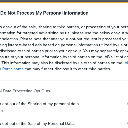
-
Do Not Process My Personal Information
e formale è che gli atti alla base della
to opt-out of the sale, sharing to third parties, or processing of your per
di socio depositati in Camera di Commercio
formation for targeted advertising by us, please use the below opt-out s
ti presentati in originale o con una copia
r selection. Please note that after your opt-out request is processed y
’originale, il notaio ha attestato che sono
eing interest-based ads based on personal information utilized by us or
 documento esibito’”, il nodo del
disclosed to third parties prior to your opt-out. You may separately opt-
losure of your personal information by third parties on the IAB’s list of
con il tribunale del registro di Torino che
. This information may also be disclosed by us to third parties on the
IA
prile ha dato ragione ai tre Elkann. A
Participants
that may further disclose it to other third parties.
tutto è stato il giudice del Registro, Enrico
controllo del conservatore non viene
te eliso ma ricondotto al solo controllo
ndo, invece, il controllo qualificatorio e
l Data Processing Opt Outs
tà già necessariamente svolto dal notaio
e ha autenticato la scrittura privata”. Ma
o opt-out of the Sharing of my personal data.
uni problemi. Quali sono le conseguenze
In
ntreccio?
o opt-out of the Sale of my Personal Data.