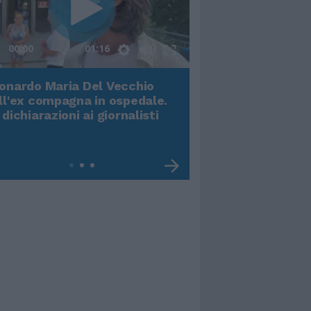
00:00
01:16
onardo Maria Del Vecchio
Terremoto, viene g
ll'ex compagna in ospedale.
video impressiona
 dichiarazioni ai giornalisti