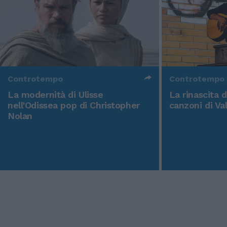
Controtempo
Controtempo
La modernità di Ulisse
La rinascita 
nell'Odissea pop di Christopher
canzoni di Va
Nolan