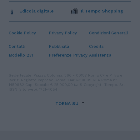
Edicola digitale
Il Tempo Shopping
Cookie Policy
Privacy Policy
Condizioni Generali
Contatti
Pubblicità
Credits
Modello 231
Preferenze Privacy
Assistenza
Sede legale: Piazza Colonna, 366 - 00187 Roma CF e P. Iva e
Iscriz. Registro Imprese Roma: 13486391009 REA Roma n°
1450962 Cap. Sociale € 25.000,00 i.v. © Copyright IlTempo. Srl -
ISSN (sito web): 1721-4084
TORNA SU