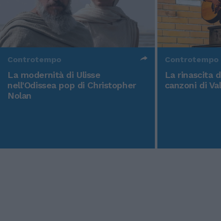
Controtempo
Controtempo
La modernità di Ulisse
La rinascita 
nell'Odissea pop di Christopher
canzoni di Va
Nolan