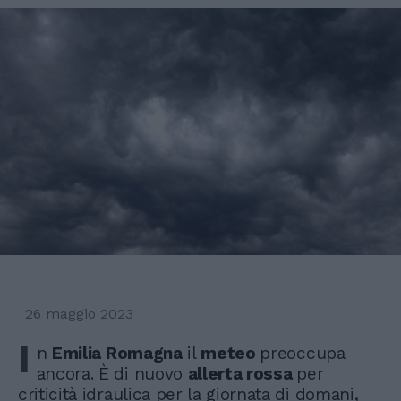
26 maggio 2023
I
n
Emilia Romagna
il
meteo
preoccupa
ancora. È di nuovo
allerta rossa
per
criticità idraulica per la giornata di domani,