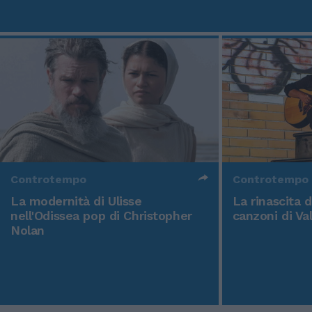
Controtempo
Controtempo
La modernità di Ulisse
La rinascita 
nell'Odissea pop di Christopher
canzoni di Va
Nolan