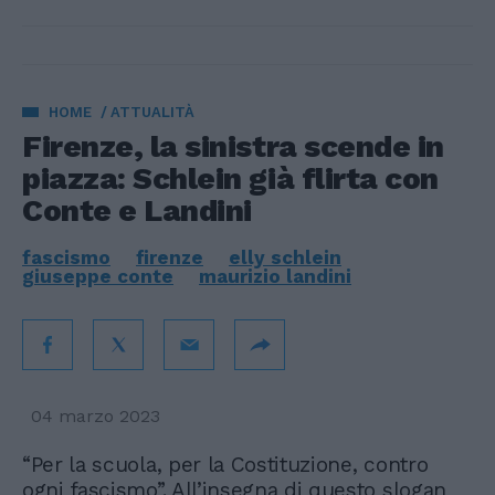
HOME
ATTUALITÀ
Firenze, la sinistra scende in
piazza: Schlein già flirta con
Conte e Landini
fascismo
firenze
elly schlein
giuseppe conte
maurizio landini
04 marzo 2023
“Per la scuola, per la Costituzione, contro
ogni fascismo”. All’insegna di questo slogan