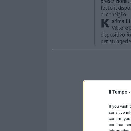
prescrizione.
letto il disp
di consiglio.
K
arima El
Vittore 
dispositivo R
per stringerl
Il Tempo 
If you wish 
sensitive in
confirm you
continue se
information 