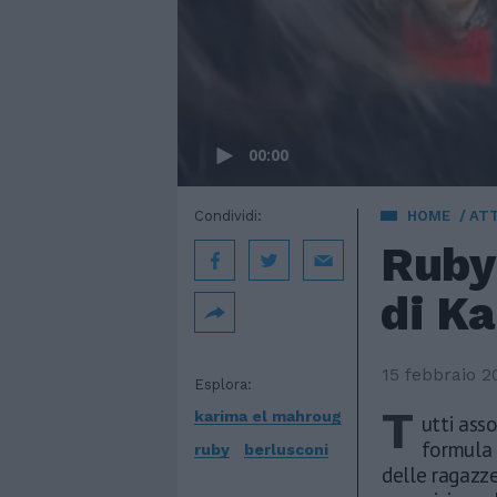
00:00
Condividi:
HOME
AT
Ruby 
di Ka
15 febbraio 2
Esplora:
T
karima el mahroug
utti ass
formula 
ruby
berlusconi
delle ragazze