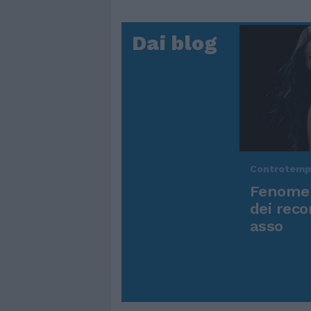
Dai blog
Controtem
Fenomen
dei reco
asso