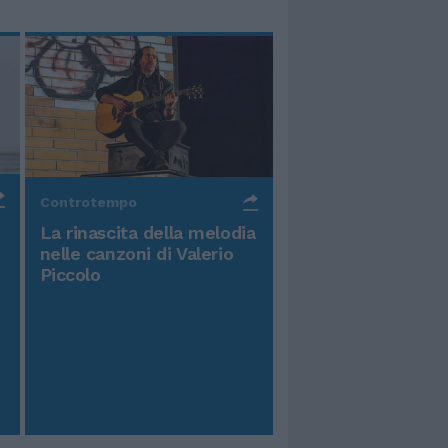
Controtempo
La rinascita della melodia
nelle canzoni di Valerio
Piccolo