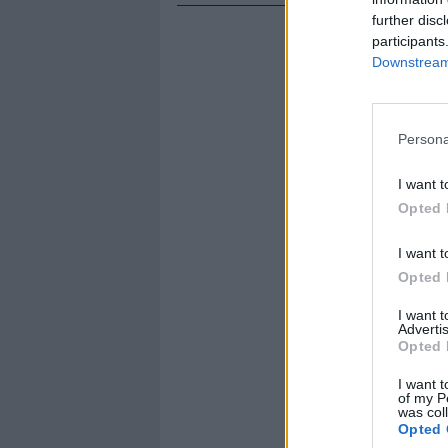
further disc
participants
Downstream 
Persona
I want t
Opted 
I want t
Opted 
I want 
Advertis
Opted 
I want t
of my P
was col
Opted 