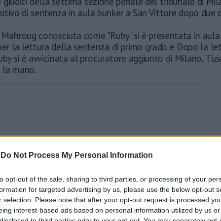
 I giudici della settima sezione penale del tribunale di M
ositivo di sentenza in aula bunker a San Vittore dopo due 
 Mahroug conosciuta come "Ruby" si è presentata in aula
per la lettura della sentenza di primo grado e Dopo la le
uby si è avvicinata al procuratore aggiunto di Milano, Tizi
e la mano.
-
Do Not Process My Personal Information
to opt-out of the sale, sharing to third parties, or processing of your per
formation for targeted advertising by us, please use the below opt-out s
r selection. Please note that after your opt-out request is processed y
eing interest-based ads based on personal information utilized by us or
disclosed to third parties prior to your opt-out. You may separately opt-