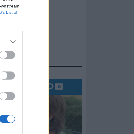
 downstream
B’s List of
evidenza