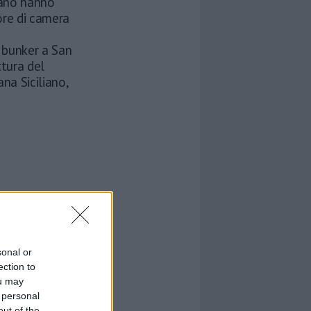
ilano hanno
ore di camera
 bunker a San
ttura del
ana Siciliano,
sonal or
ection to
ou may
 personal
out of the