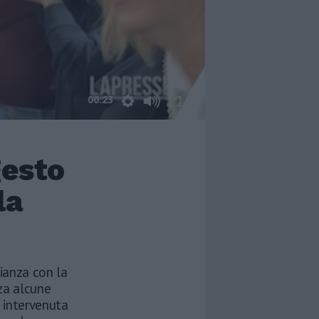
00:23
gesto
la
nianza con la
nza alcune
r intervenuta