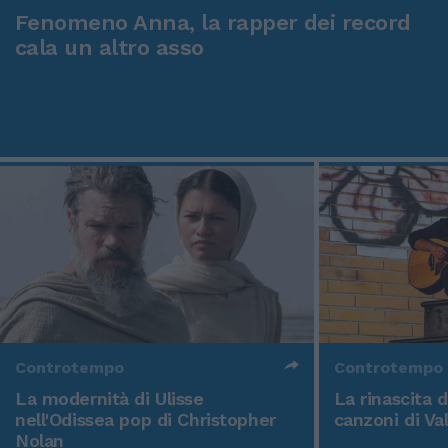
Fenomeno Anna, la rapper dei record
cala un altro asso
Controtempo
Controtempo
La modernità di Ulisse
La rinascita 
nell'Odissea pop di Christopher
canzoni di Va
Nolan