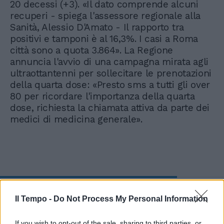
20 decessi (+3). «Il dato comprende alcuni
recuperi - spiega l'assessore regionale alla
Sanità, Alessio D'Amato - Il rapporto tra
positivi e tamponi è al 16,3%. I casi a Roma
città sono a quota 3.864». La Regione
annuncia l'avvio di una campagna mirata agli
ultraottantenni per sollecitare le prenotazioni
della quarta dose: «Presto sms a tutti gli over
80 per ricordare l'importanza della quarta
dose, richiesta la chiamata attiva da parte dei
medici di medicina generale».
Paxlovid spazzerà via il
Il Tempo -
Do Not Process My Personal Information
Covid? Bomba di Burioni da
Fazio: cosa ha fatto ai malati
no vax!
If you wish to opt-out of the sale, sharing to third parties, or