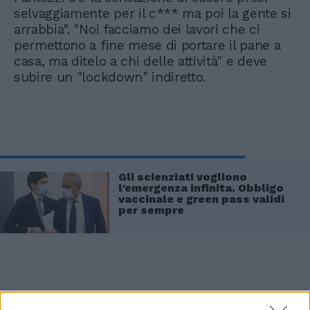
selvaggiamente per il c*** ma poi la gente si
arrabbia". "Noi facciamo dei lavori che ci
permettono a fine mese di portare il pane a
casa, ma ditelo a chi delle attività" e deve
subire un "lockdown" indiretto.
Gli scienziati vogliono
l'emergenza infinita. Obbligo
vaccinale e green pass validi
per sempre