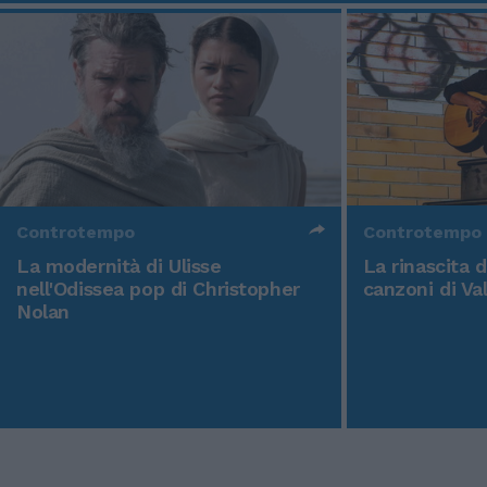
Controtempo
Controtempo
La modernità di Ulisse
La rinascita 
nell'Odissea pop di Christopher
canzoni di Va
Nolan