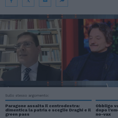
Sullo stesso argomento:
Paragone assalta il centrodestra:
Obbligo v
dimentica la patria e sceglie Draghi e il
dopo l'eme
green pass
no-vax