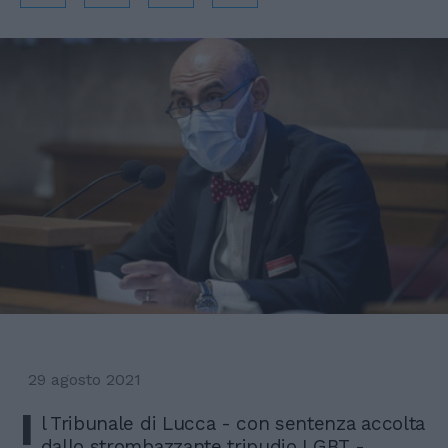
29 agosto 2021
I
l Tribunale di Lucca - con sentenza accolta
dallo strombazzante tripudio LGBT -