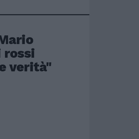
 Mario
 rossi
e verità"