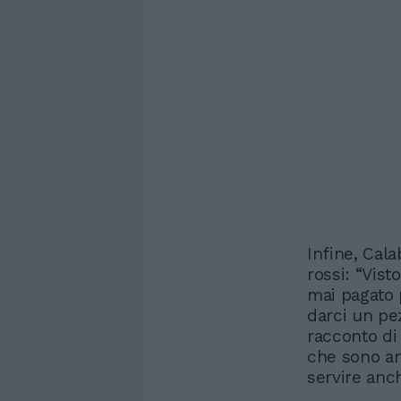
Infine, Cala
rossi: “Vis
mai pagato 
darci un pez
racconto di
che sono an
servire anc