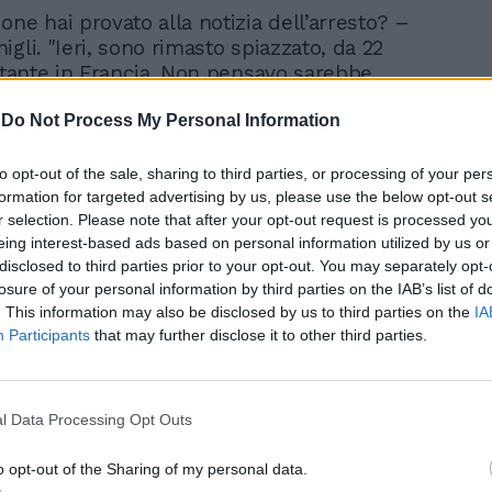
ne hai provato alla notizia dell’arresto? –
gli. "Ieri, sono rimasto spiazzato, da 22
titante in Francia. Non pensavo sarebbe
vvero, è l'aspetto simbolico la cosa più
-
Do Not Process My Personal Information
 Ne ho parlato con mia madre con i miei
noi l'idea che un uomo di 78 anni,
 di fegato, molto malato che è l'ombra
to opt-out of the sale, sharing to third parties, or processing of your per
e era passi i suoi ultimi anni
formation for targeted advertising by us, please use the below opt-out s
r selection. Please note that after your opt-out request is processed y
'idea non ci dà soddisfazione, gioia o
eing interest-based ads based on personal information utilized by us or
alsa” risponde il giornalista. Poi continua:
disclosed to third parties prior to your opt-out. You may separately opt-
i troppi anni – sospira- da questo punto
losure of your personal information by third parties on the IAB’s list of
 anni contano. Venti anni fa me lo ricordo
. This information may also be disclosed by us to third parties on the
IA
iali da sole, non ha mai detto una parola
Participants
that may further disclose it to other third parties.
. Un uomo faticoso, anche da guardare in
tribunale e quando scappò sembrò una
cessi, forse qualcuno non se lo ricorda,
l Data Processing Opt Outs
ove".
o opt-out of the Sharing of my personal data.
i peripezie burocratiche e il susseguirsi