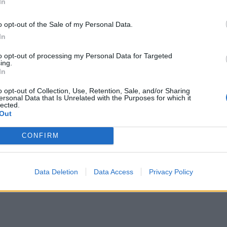
In
di di giudizio, Calabresi ha raccontato cosa
tello Paolo durante l'ultimo processo a
o opt-out of the Sale of my Personal Data.
mma guarda Pietrostefani, non lo rivedrai
In
fuggirà in Francia". Poi Formigli sottolinea
ella gestione della vicenda tra Stati.
to opt-out of processing my Personal Data for Targeted
ing.
stato chiesto con forza? "Sì, forse si
In
edere con maggiore forza ma
te non ce lo avrebbero dato, non
o opt-out of Collection, Use, Retention, Sale, and/or Sharing
ersonal Data that Is Unrelated with the Purposes for which it
to estradato. C'era una condivisione con
lected.
su questo punto” -continua rassegnato il
Out
CONFIRM
Data Deletion
Data Access
Privacy Policy