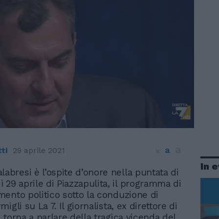
a
a
ti
29 aprile 2021
a
In 
alabresi è l’ospite d’onore nella puntata di
ì 29 aprile di Piazzapulita, il programma di
ento politico sotto la conduzione di
igli su La 7. Il giornalista, ex direttore di
 torna a parlare della tragica vicenda del