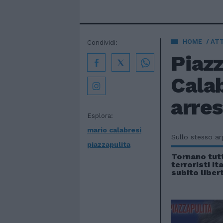
HOME
AT
Condividi:
Piazz
Calab
arres
Esplora:
mario calabresi
Sullo stesso a
piazzapulita
Tornano tutt
terroristi it
subito libert