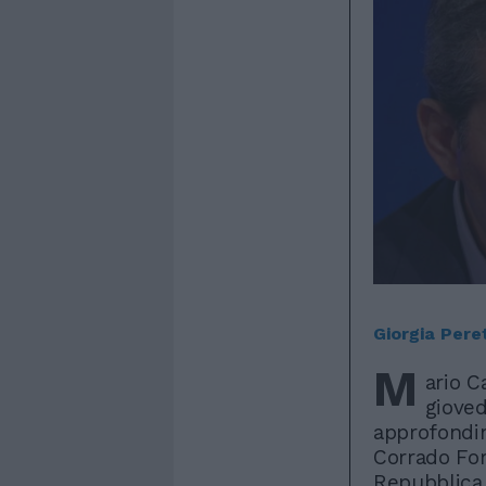
Giorgia Peret
M
ario C
gioved
approfondim
Corrado Form
Repubblica,