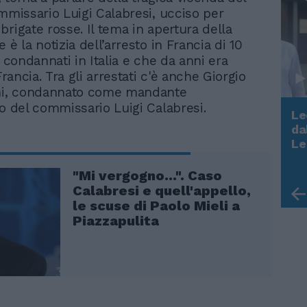
ommissario Luigi Calabresi, ucciso per
brigate rosse. Il tema in apertura della
 è la notizia dell’arresto in Francia di 10
i condannati in Italia e che da anni era
 Francia. Tra gli arrestati c'è anche Giorgio
ani, condannato come mandante
io del commissario Luigi Calabresi.
Le
da
Rudy Giuliani a Come States?
Le
Trump, Meloni e la strategia
americana
"Mi vergogno...". Caso
Calabresi e quell'appello,
le scuse di Paolo Mieli a
Piazzapulita