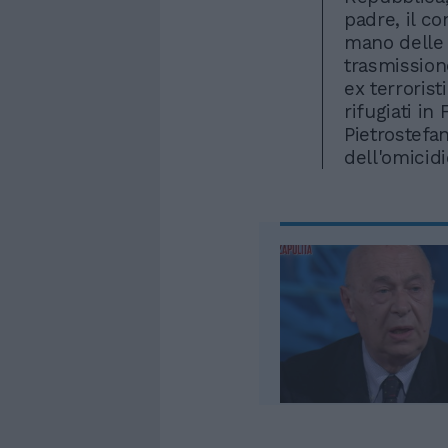
padre, il c
mano delle 
trasmissione
ex terrorist
rifugiati in
Pietrostef
dell'omicid