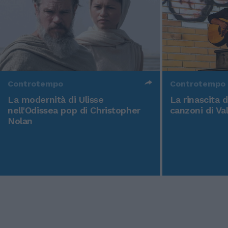
Controtempo
Controtempo
La modernità di Ulisse
La rinascita 
nell'Odissea pop di Christopher
canzoni di Va
Nolan