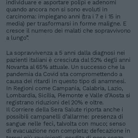
individuare e asportare polipi e adenomi
quando ancora non si sono evoluti in
carcinoma: impiegano anni (tra i 7 e i 15 in
media) per trasformarsi in forme maligne. E
cresce il numero dei malati che sopravvivono
a lungo”.
La sopravvivenza a 5 anni dalla diagnosi nei
pazienti italiani è cresciuta dal 52% degli anni
Novanta al 65% attuale. Un successo che la
pandemia da Covid sta compromettendo a
causa dei ritardi in questo tipo di anamnesi.
In Regioni come Campania, Calabria, Lazio,
Lombardia, Sicilia, Piemonte e Valle d’Aosta si
registrano riduzioni del 20% e oltre.
Il Corriere della Sera Salute riporta anche i
possibili campanelli d’allarme: presenza di
sangue nelle feci, talvolta con muco; senso
di evacuazione non completa; defecazione in
tempi più ravvicinati, perdita di peso senza