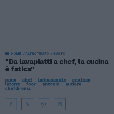
HOME
ALTROTEMPO
GUSTO
"Da lavapiatti a chef, la cucina
è fatica"
roma
chef
larinascente
enoteca
latorre
food
antonio
autiero
chefdiroma