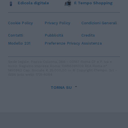
Edicola digitale
Il Tempo Shopping
Cookie Policy
Privacy Policy
Condizioni Generali
Contatti
Pubblicità
Credits
Modello 231
Preferenze Privacy
Assistenza
Sede legale: Piazza Colonna, 366 - 00187 Roma CF e P. Iva e
Iscriz. Registro Imprese Roma: 13486391009 REA Roma n°
1450962 Cap. Sociale € 25.000,00 i.v. © Copyright IlTempo. Srl -
ISSN (sito web): 1721-4084
TORNA SU