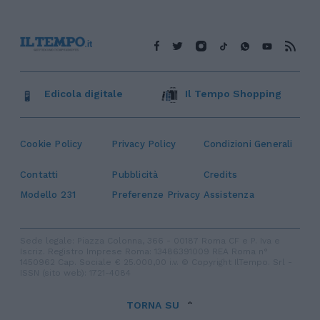
Edicola digitale
Il Tempo Shopping
Cookie Policy
Privacy Policy
Condizioni Generali
Contatti
Pubblicità
Credits
Modello 231
Preferenze Privacy
Assistenza
Sede legale: Piazza Colonna, 366 - 00187 Roma CF e P. Iva e
Iscriz. Registro Imprese Roma: 13486391009 REA Roma n°
1450962 Cap. Sociale € 25.000,00 i.v. © Copyright IlTempo. Srl -
ISSN (sito web): 1721-4084
TORNA SU