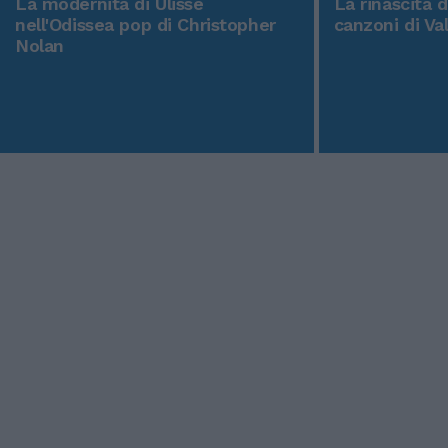
La modernità di Ulisse
La rinascita 
nell'Odissea pop di Christopher
canzoni di Va
Nolan