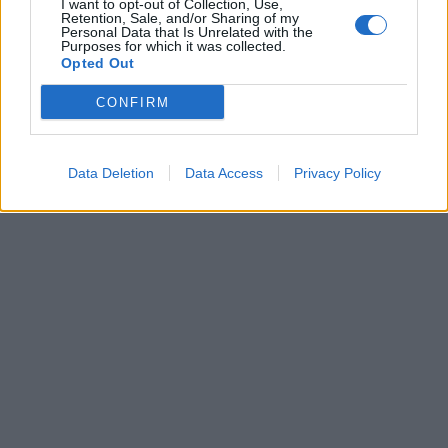
I want to opt-out of Collection, Use,
Retention, Sale, and/or Sharing of my
LA CONI Servizi Spa ha scelto
Personal Data that Is Unrelated with the
l'advisor per il progetto di
Purposes for which it was collected.
Opted Out
valorizzazione del Foro Italico.
07/04/2004
CONFIRM
Data Deletion
Data Access
1
Privacy Policy