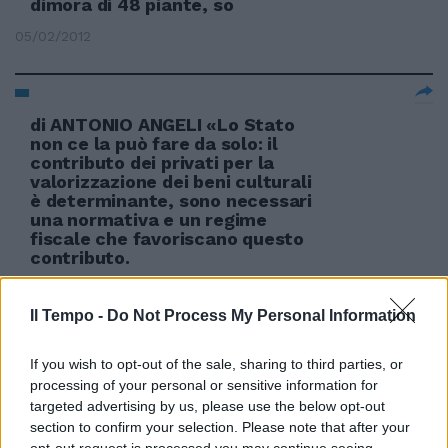
dimora di 48 piante, so
05/02/2012
di ANTONIO ANGELI «Lo Stato
non ce la può fare da solo: il
contributo dei privati per la
valorizzazione dei beni culturali
è determinante, sono necessari
una normativa e un regime
fiscale che favoriscano questo
contributo.
26/06/2011
Il Tempo -
Do Not Process My Personal Information
If you wish to opt-out of the sale, sharing to third parties, or
processing of your personal or sensitive information for
targeted advertising by us, please use the below opt-out
section to confirm your selection. Please note that after your