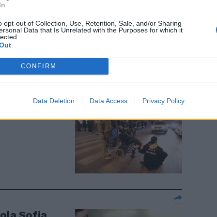
ioramento
In
o opt-out of Collection, Use, Retention, Sale, and/or Sharing
ersonal Data that Is Unrelated with the Purposes for which it
lected.
Out
CONFIRM
Data Deletion
Data Access
Privacy Policy
i malati si
ola Sofia