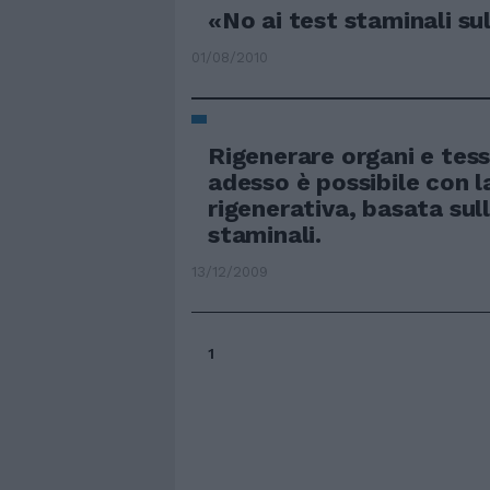
«No ai test staminali su
01/08/2010
Rigenerare organi e tes
adesso è possibile con 
rigenerativa, basata sull
staminali.
13/12/2009
1