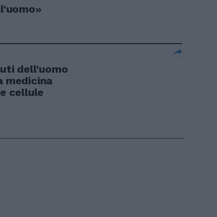
ll'uomo»
suti dell'uomo
la medicina
e cellule