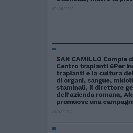
09/06/2013
SAN CAMILLO Compie die
Centro trapianti 6Per in
trapianti e la cultura d
di organi, sangue, midoll
staminali, il direttore g
dell'azienda romana, Al
promuove una campagna
31/03/2012