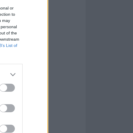
sonal or
ection to
ou may
 personal
out of the
 downstream
B’s List of