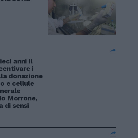
ci anni il
centivare i
ella donazione
o e cellule
enerale
do Morrone,
 di sensi