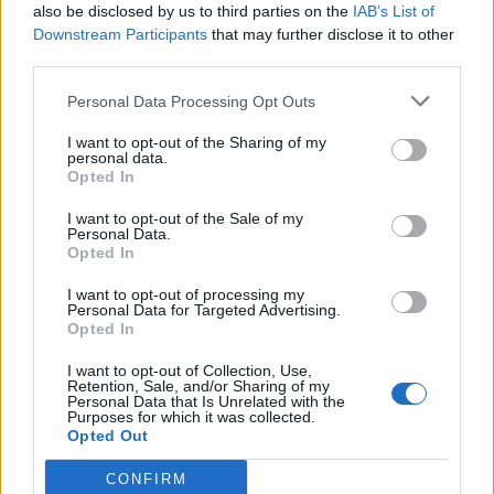
ex alleati di centro e di destra
also be disclosed by us to third parties on the
IAB’s List of
Pier F
Downstream Participants
that may further disclose it to other
third parties.
30/04/2011
Personal Data Processing Opt Outs
I want to opt-out of the Sharing of my
PRESSIONE Anche se i progressi
personal data.
dal punto di vista psicologico
Opted In
hanno rappresentato il suo
punto di forza ...
I want to opt-out of the Sale of my
Personal Data.
Opted In
25/01/2006
I want to opt-out of processing my
Personal Data for Targeted Advertising.
Opted In
Joel Schumacher presenta il
film tratto dal musical più
I want to opt-out of Collection, Use,
Retention, Sale, and/or Sharing of my
rappresentato della storia
Personal Data that Is Unrelated with the
Purposes for which it was collected.
11/12/2004
Opted Out
CONFIRM