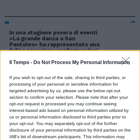
In una stagione povera di eventi
«La grande danza a San
Pantaleo» ha rappresentato una
felice eccezione confermandosi
come appuntamento di altissima
qualità nella Costa Smeralda.
Il Tempo -
Do Not Process My Personal Information
04/09/2011
If you wish to opt-out of the sale, sharing to third parties, or
processing of your personal or sensitive information for
targeted advertising by us, please use the below opt-out
section to confirm your selection. Please note that after your
segue dalla prima di FRANCESCO
opt-out request is processed you may continue seeing
DAMATO Berlusconi, dal canto
interest-based ads based on personal information utilized by
suo, si rivela l'opposto di quel
succube di Bossi e, più in
us or personal information disclosed to third parties prior to
generale, della Lega
your opt-out. You may separately opt-out of the further
rappresentato con particolare
disclosure of your personal information by third parties on the
insistenza e acrimonia dai suoi
IAB’s list of downstream participants. This information may