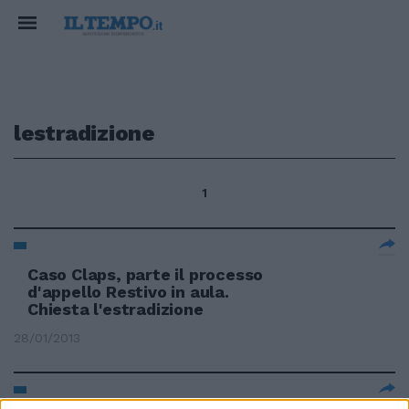
lestradizione
1
Caso Claps, parte il processo
d'appello Restivo in aula.
Chiesta l'estradizione
28/01/2013