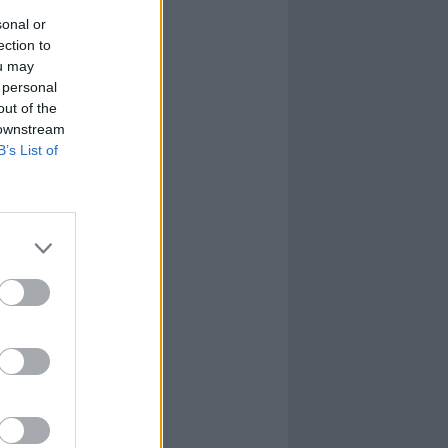
sonal or
ection to
ou may
 personal
out of the
 downstream
B’s List of