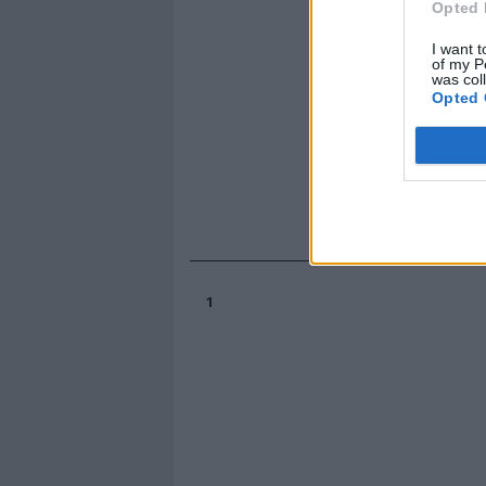
Opted 
I want t
of my P
was col
Opted 
1