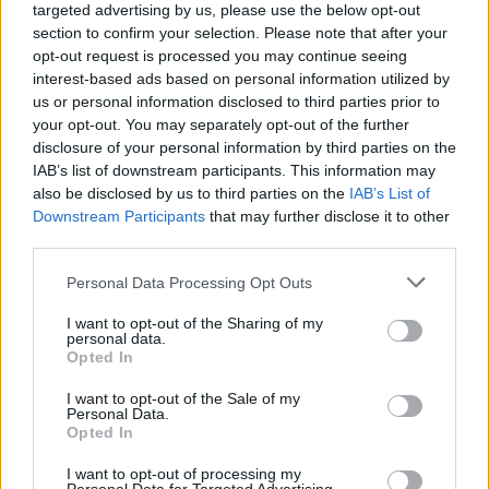
targeted advertising by us, please use the below opt-out
section to confirm your selection. Please note that after your
opt-out request is processed you may continue seeing
interest-based ads based on personal information utilized by
CALCIO Valencia, Aimar dimesso
us or personal information disclosed to third parties prior to
dall'ospedale VALENCIA — Pablo
your opt-out. You may separately opt-out of the further
Aimar, centrocampista
argentino del Valencia, ...
disclosure of your personal information by third parties on the
IAB’s list of downstream participants. This information may
19/04/2006
also be disclosed by us to third parties on the
IAB’s List of
Downstream Participants
that may further disclose it to other
third parties.
Totti oggi sarà dimesso «Voglio
Personal Data Processing Opt Outs
vedere il derby vicino a
Spalletti»
I want to opt-out of the Sharing of my
personal data.
21/02/2006
Opted In
I want to opt-out of the Sale of my
Personal Data.
Opted In
di SELVAGGIA LUCARELLI MI SI
perdoni il tono leggermente
I want to opt-out of processing my