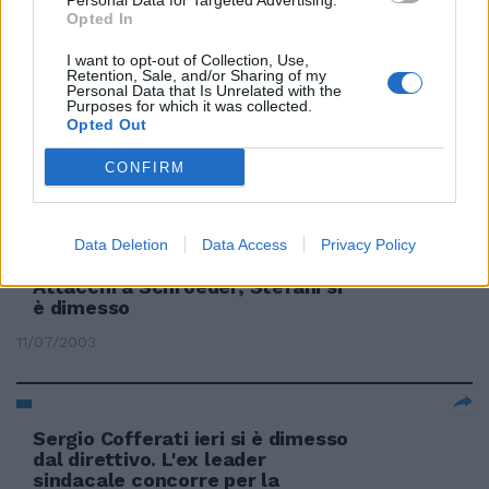
Personal Data for Targeted Advertising.
dimesso dell'articolo di oggi, ...
Opted In
04/03/2004
I want to opt-out of Collection, Use,
Retention, Sale, and/or Sharing of my
Personal Data that Is Unrelated with the
Purposes for which it was collected.
Opted Out
Milva dimessa dopo l'intervento
di appendicite
CONFIRM
06/01/2004
Data Deletion
Data Access
Privacy Policy
Attacchi a Schroeder, Stefani si
è dimesso
11/07/2003
Sergio Cofferati ieri si è dimesso
dal direttivo. L'ex leader
sindacale concorre per la