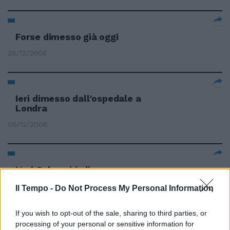
Forse dimesso già oggi
28/12/2006
Ieri dimesso dall'ospedale a
Londra
06/12/2006
L'ad Colao si è dimesso.
Montezemolo spinge per
Il Tempo -
Perricone ma il numero uno di
Do Not Process My Personal Information
Unicredit ha già stoppato la
candidatura
If you wish to opt-out of the sale, sharing to third parties, or
processing of your personal or sensitive information for
20/07/2006