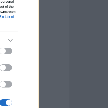
 personal
out of the
 downstream
B’s List of