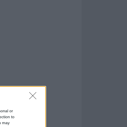
sonal or
ection to
ou may