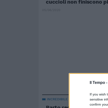
cuccioli non finiscono p
05/06/2020
Il Tempo 
If you wish 
INCREDIBILE
sensitive in
confirm you
Parto record: quanti cuc