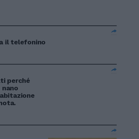
.
a il telefonino
ati perché
o nano
 abitazione
mota.