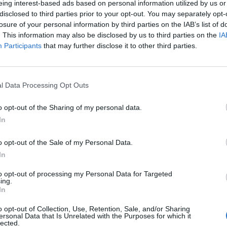
eing interest-based ads based on personal information utilized by us or
disclosed to third parties prior to your opt-out. You may separately opt-
losure of your personal information by third parties on the IAB’s list of
. This information may also be disclosed by us to third parties on the
IA
Participants
that may further disclose it to other third parties.
l Data Processing Opt Outs
iva la birra.
o opt-out of the Sharing of my personal data.
ni degli
In
s
o opt-out of the Sale of my Personal Data.
In
to opt-out of processing my Personal Data for Targeted
ing.
In
o opt-out of Collection, Use, Retention, Sale, and/or Sharing
ersonal Data that Is Unrelated with the Purposes for which it
iù, ha le
lected.