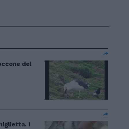
boccone del
iglietta. I