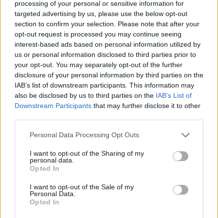
Preziosi: «Tutto si sarebbe
processing of your personal or sensitive information for
potuto risolvere molto prima»
targeted advertising by us, please use the below opt-out
section to confirm your selection. Please note that after your
10/09/2003
opt-out request is processed you may continue seeing
interest-based ads based on personal information utilized by
us or personal information disclosed to third parties prior to
your opt-out. You may separately opt-out of the further
Oggi Assemblea di Lega. Galliani
disclosure of your personal information by third parties on the
vuole che il torneo cadetto
IAB’s list of downstream participants. This information may
parta domenica I ribelli chiedono
also be disclosed by us to third parties on the
IAB’s List of
6 promozioni. Il Tar respinge il
Downstream Participants
that may further disclose it to other
ricorso di Cellino contro il Coni
third parties.
02/09/2003
Personal Data Processing Opt Outs
I want to opt-out of the Sharing of my
personal data.
Approvato dal governo il
Opted In
provvedimento «stoppa-Tar».
Oggi la Federcalcio ufficializzerà
I want to opt-out of the Sale of my
Personal Data.
l'allargamento del torneo
Opted In
cadetto Serie B a 24 squadre,
c'è anche la Fiorentina La