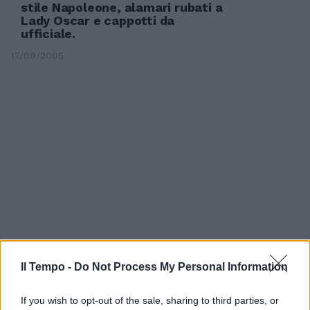
stile Napoleone, alamari rubati a
Lady Oscar e cappotti da
ufficiale.
17/09/2005
Il Tempo -
Do Not Process My Personal Information
Dopo l'accordo tra i presidenti
If you wish to opt-out of the sale, sharing to third parties, or
stasera parte il torneo cadetto