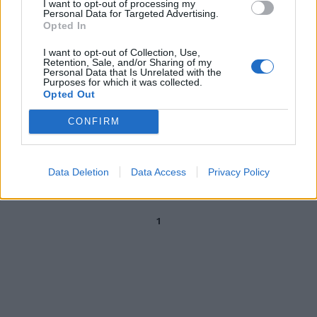
I want to opt-out of processing my
società viola forse è la quarta
Personal Data for Targeted Advertising.
«ripes
Opted In
19/08/2003
I want to opt-out of Collection, Use,
Retention, Sale, and/or Sharing of my
Personal Data that Is Unrelated with the
Purposes for which it was collected.
Opted Out
Dura presa di posizione delle
società del torneo cadetto «Se
CONFIRM
impongono l'allargamento, il
campionato non parte»
23/07/2003
Data Deletion
Data Access
Privacy Policy
1