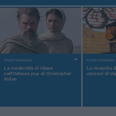
Controtempo
Controtempo
La modernità di Ulisse
La rinascita 
nell'Odissea pop di Christopher
canzoni di Va
Nolan