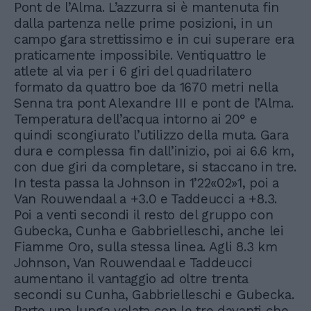
Pont de l’Alma. L’azzurra si è mantenuta fin
dalla partenza nelle prime posizioni, in un
campo gara strettissimo e in cui superare era
praticamente impossibile. Ventiquattro le
atlete al via per i 6 giri del quadrilatero
formato da quattro boe da 1670 metri nella
Senna tra pont Alexandre III e pont de l’Alma.
Temperatura dell’acqua intorno ai 20° e
quindi scongiurato l’utilizzo della muta. Gara
dura e complessa fin dall’inizio, poi ai 6.6 km,
con due giri da completare, si staccano in tre.
In testa passa la Johnson in 1’22«02»1, poi a
Van Rouwendaal a +3.0 e Taddeucci a +8.3.
Poi a venti secondi il resto del gruppo con
Gubecka, Cunha e Gabbrielleschi, anche lei
Fiamme Oro, sulla stessa linea. Agli 8.3 km
Johnson, Van Rouwendaal e Taddeucci
aumentano il vantaggio ad oltre trenta
secondi su Cunha, Gabbrielleschi e Gubecka.
Parte una lunga volata con le tre davanti che