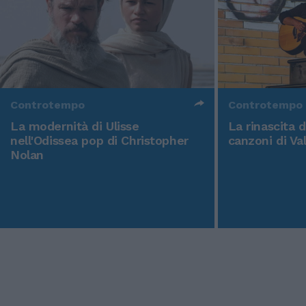
Controtempo
Controtempo
La modernità di Ulisse
La rinascita 
nell'Odissea pop di Christopher
canzoni di Va
Nolan