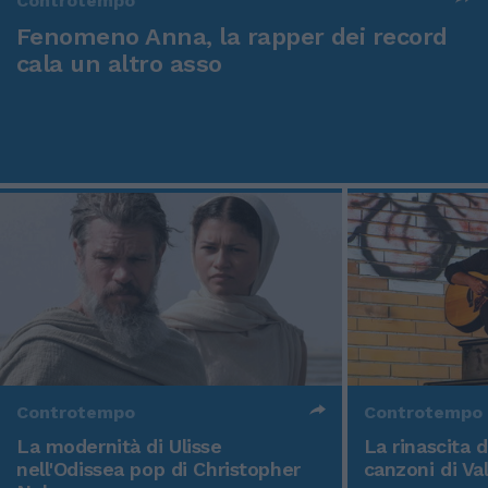
Controtempo
Fenomeno Anna, la rapper dei record
cala un altro asso
Controtempo
Controtempo
La modernità di Ulisse
La rinascita 
nell'Odissea pop di Christopher
canzoni di Va