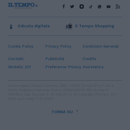
Edicola digitale
Il Tempo Shopping
Cookie Policy
Privacy Policy
Condizioni Generali
Contatti
Pubblicità
Credits
Modello 231
Preferenze Privacy
Assistenza
Sede legale: Piazza Colonna, 366 - 00187 Roma CF e P. Iva e
Iscriz. Registro Imprese Roma: 13486391009 REA Roma n°
1450962 Cap. Sociale € 25.000,00 i.v. © Copyright IlTempo. Srl -
ISSN (sito web): 1721-4084
TORNA SU