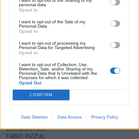
I want to opt-out of the Sharing of my
personal data.
Opted In
PARTITO DEMOCRATICO
Italia Nord Ovest
I want to opt-out of the Sale of my
Personal Data.
CECILIA STRADA
Opted In
BRANDO BENIFEI
IRENE TINAGLI
I want to opt-out of processing my
Personal Data for Targeted Advertising.
ALESSANDRO ZAN
Opted In
ANTONELLA PARIGI
GIORGIO GORI
I want to opt-out of Collection, Use,
Retention, Sale, and/or Sharing of my
ELEONORA EVI
Personal Data that Is Unrelated with the
Purposes for which it was collected.
PIERFRANCESCO MARAN
Opted Out
PATRIZIA TOIA
DAVIDE MATTIELLO
CONFIRM
ELENA ACCOSSATO
EMANUELE FIANO
MONICA ROMANO
Data Deletion
Data Access
Privacy Policy
FULVIO CENTOZ
LUCIA ARTUSI
FABIO PIZZUL