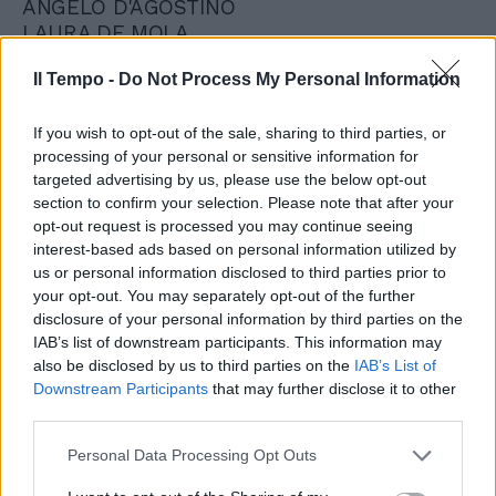
ANGELO D'AGOSTINO
LAURA DE MOLA
RAFFAELE DE ROSA
Il Tempo -
Do Not Process My Personal Information
ELISEO IANNINI
SONIA PALMERI
BARBARA RICCI
If you wish to opt-out of the sale, sharing to third parties, or
processing of your personal or sensitive information for
RICCARDO ROSA
targeted advertising by us, please use the below opt-out
ALESSANDRO SACCHI
section to confirm your selection. Please note that after your
FRANCESCA SALATIELLO
opt-out request is processed you may continue seeing
MARCELLO VERNOLA
interest-based ads based on personal information utilized by
us or personal information disclosed to third parties prior to
Italia Isole
your opt-out. You may separately opt-out of the further
CATERINA CHINNICI
disclosure of your personal information by third parties on the
MICHELE COSSA
IAB’s list of downstream participants. This information may
MADDALENA CALIA
also be disclosed by us to third parties on the
IAB’s List of
Downstream Participants
that may further disclose it to other
MASSIMO DELL'UTRI
third parties.
MARCO FALCONE
BERNARDETTE GRASSO
Personal Data Processing Opt Outs
MARGHERITA LA ROCCA RUVOLO
EDMONDO TAMAJO