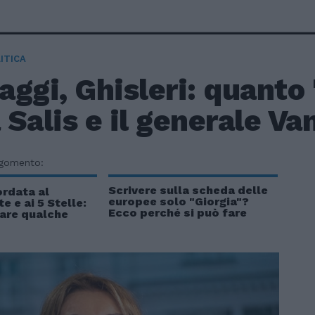
ITICA
ggi, Ghisleri: quanto
a Salis e il generale V
rgomento:
Scrivere sulla scheda delle
ordata al
europee solo "Giorgia"?
e e ai 5 Stelle:
Ecco perché si può fare
tare qualche