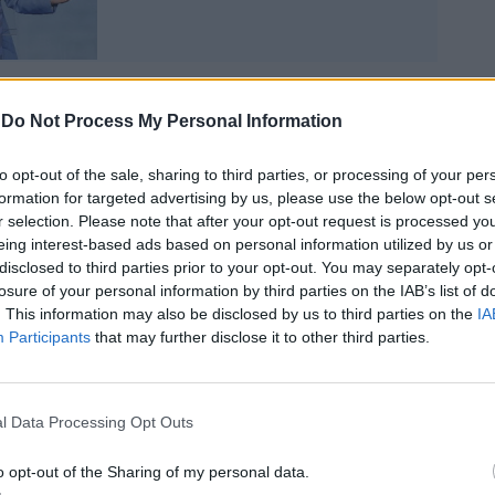
-
Do Not Process My Personal Information
 nei sondaggi sono ancora embrionali. "Poco
gistra nei cambiamenti delle intenzioni di
to opt-out of the sale, sharing to third parties, or processing of your per
a Ghisleri, "Fratelli d'Italia mantiene
formation for targeted advertising by us, please use the below opt-out s
rimato nel ranking delle percentuali
r selection. Please note that after your opt-out request is processed y
 al di sopra del 27,0%, il Partito
eing interest-based ads based on personal information utilized by us or
 supera il 20,0% a scapito del Movimento
disclosed to third parties prior to your opt-out. You may separately opt-
6,8%) e ancora nello stesso range Forza
losure of your personal information by third parties on the IAB’s list of
) e la Lega (8,5%) intorno all'8,6%". Intorno
. This information may also be disclosed by us to third parties on the
IA
del 4 per cento è "lotta è aperta" tra le
Participants
that may further disclose it to other third parties.
di Matteo Renzi ed Emma Bonino -Stati
pa- /4,4 per cento) e la stessa Avs (4), più
ione-Siamo Europei-Renew Europe (3,8) e
l Data Processing Opt Outs
ateno di Luca (2,5).
o opt-out of the Sharing of my personal data.