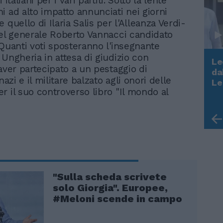
 italiani per i vari partiti. Sotto la lente
i ad alto impatto annunciati nei giorni
 quello di Ilaria Salis per l'Alleanza Verdi-
del generale Roberto Vannacci candidato
 Quanti voti sposteranno l'insegnante
 Ungheria in attesa di giudizio con
Le
 aver partecipato a un pestaggio di
da
Rudy Giuliani a Come States?
onazi e il militare balzato agli onori delle
Le
Trump, Meloni e la strategia
r il suo controverso libro "Il mondo al
americana
"Sulla scheda scrivete
solo Giorgia". Europee,
#Meloni scende in campo