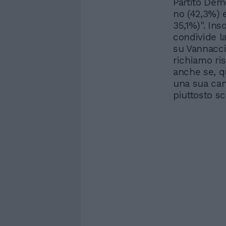
Partito Demo
no (42,3%) 
35,1%)". Ins
condivide l
su Vannacc
richiamo ris
anche se, q
una sua cand
piuttosto sc