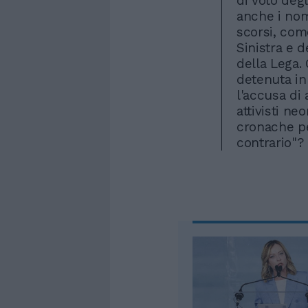
di voto degli
anche i nom
scorsi, come
Sinistra e 
della Lega.
detenuta in
l'accusa di
attivisti ne
cronache pe
contrario"?