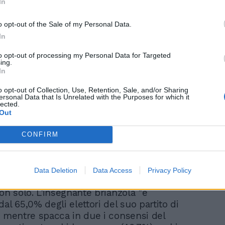
In
o opt-out of the Sale of my Personal Data.
In
"Per fortuna non sono
to opt-out of processing my Personal Data for Targeted
segretaria del Pd, il mio
ing.
partito mi aiuterà".
In
Meloni, che frecciata ai
o opt-out of Collection, Use, Retention, Sale, and/or Sharing
dem
ersonal Data that Is Unrelated with the Purposes for which it
lected.
Out
CONFIRM
sondaggi già fotografano alcune
degli elettori. Clamoroso è il dato su Ilaria
i candidatura è vista di buon occhio dal
Data Deletion
Data Access
Privacy Policy
nto del campione mentre il 58,7 è
on solo. L'insegnante brianzola "è
al 65,0% degli elettori del suo partito di
, mentre spacca in due i consensi del