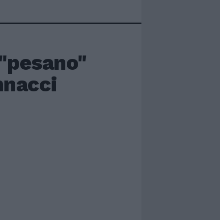
 "pesano"
annacci