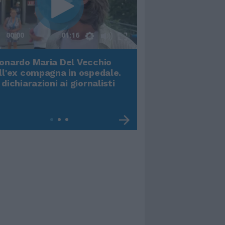
00:00
01:16
onardo Maria Del Vecchio
Terremoto, viene g
ll'ex compagna in ospedale.
video impressiona
 dichiarazioni ai giornalisti