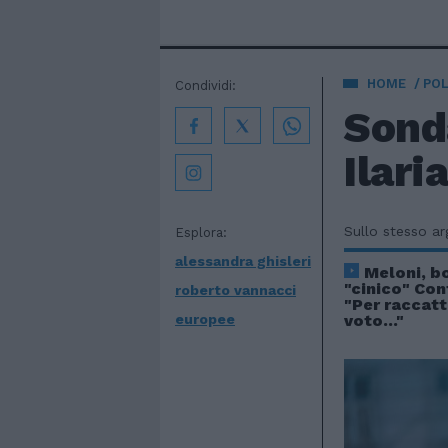
HOME
POL
Condividi:
Sonda
Ilari
Sullo stesso a
Esplora:
alessandra ghisleri
Meloni, b
"cinico" Cont
roberto vannacci
"Per raccat
europee
voto..."