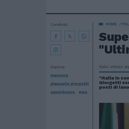
HOME
POL
Condividi:
Super
"Ulti
Sullo stesso a
Esplora:
manovra
"Italia in c
Giorgetti esu
giancarlo giorgetti
posti di lav
superbonus
mes