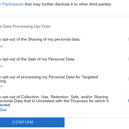
Participants
that may further disclose it to other third parties.
tro delle Finanze ha fatto il punto sugli
 superbonus sulle finanze del nostro Paese.
l Data Processing Opt Outs
 dati sul superbonus sono ancora peggiori,
co caso di un superbonus al 110 percento,
o opt-out of the Sharing of my personal data.
to a 140, e dal prossimo anno ci troveremo
In
l è l’altro europeo in cui c’è il 70% di
strutturare gli edifici? La Macedonia del
o opt-out of the Sale of my Personal Data.
on è in Europa. Visto da dentro quel 70 è
In
 visto da fuori è tantissimo, dobbiamo
 da questa allucinazione». Infine le
to opt-out of processing my Personal Data for Targeted
ing.
ni del ministro sul fondo salva-Stati. «Il
In
è la causa nè la soluzione al nostro
rchè il nostro problema si chiama debito.
o opt-out of Collection, Use, Retention, Sale, and/or Sharing
ersonal Data that Is Unrelated with the Purposes for which it
per quanto costa deve essere tenuto sotto
lected.
 questo Paese non ce la fa».
Out
CONFIRM