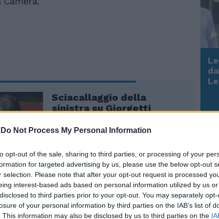
la Camera.
Le
da
Rudy Giuliani a Come States?
Le
Trump, Meloni e la strategia
Sciacallaggio della
americana
sinistra su Giorgetti
-
Do Not Process My Personal Information
to opt-out of the sale, sharing to third parties, or processing of your per
formation for targeted advertising by us, please use the below opt-out s
r selection. Please note that after your opt-out request is processed y
eing interest-based ads based on personal information utilized by us or
disclosed to third parties prior to your opt-out. You may separately opt-
losure of your personal information by third parties on the IAB’s list of
. This information may also be disclosed by us to third parties on the
IA