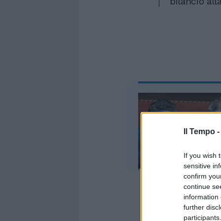
bilancio al
Il Tempo 
If you wish 
sensitive in
confirm you
continue se
information 
further disc
participants