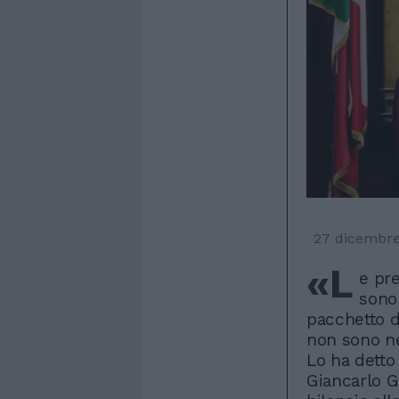
27 dicembr
«L
e pre
sono
pacchetto de
non sono ne
Lo ha detto
Giancarlo G