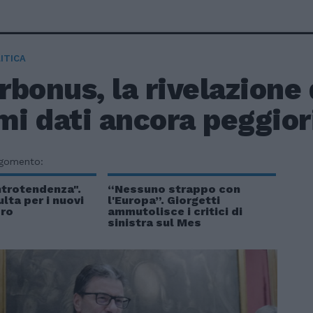
ITICA
bonus, la rivelazione 
mi dati ancora peggior
rgomento:
ontrotendenza".
“Nessuno strappo con
lta per i nuovi
l'Europa”. Giorgetti
oro
ammutolisce i critici di
sinistra sul Mes