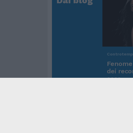
Dai blog
Controtem
Fenomen
dei reco
asso