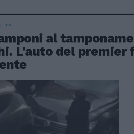
ITICA
tamponi al tamponame
i. L'auto del premier 
dente