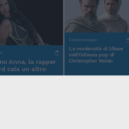
Controtempo
La modernità di Ulisse
po
nell'Odissea pop di
Christopher Nolan
o Anna, la rapper
rd cala un altro