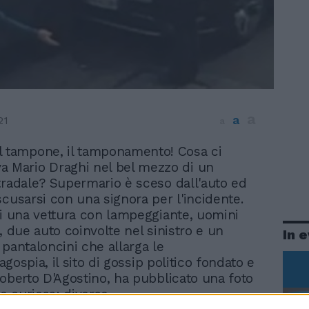
a
a
21
a
il tampone, il tamponamento! Cosa ci
a Mario Draghi nel bel mezzo di un
tradale? Supermario è sceso dall'auto ed
scusarsi con una signora per l'incidente.
ui una vettura con lampeggiante, uomini
, due auto coinvolte nel sinistro e un
In 
 pantaloncini che allarga le
 Dagospia, il sito di gossip politico fondato e
Roberto D'Agostino, ha pubblicato una foto
 curiosa: diverse