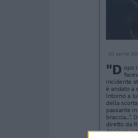
20 aprile 20
"D
opo 
facev
incidente s
è andato a 
Intorno a l
della scorta
passante in
braccia...".
diretto da 
decisamente