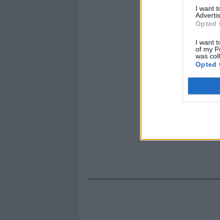
tamponò".
I want 
Advertis
Opted 
I want t
of my P
was col
Opted 