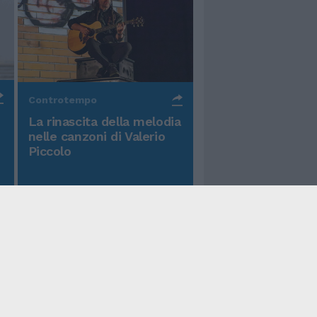
Controtempo
La rinascita della melodia
nelle canzoni di Valerio
Piccolo