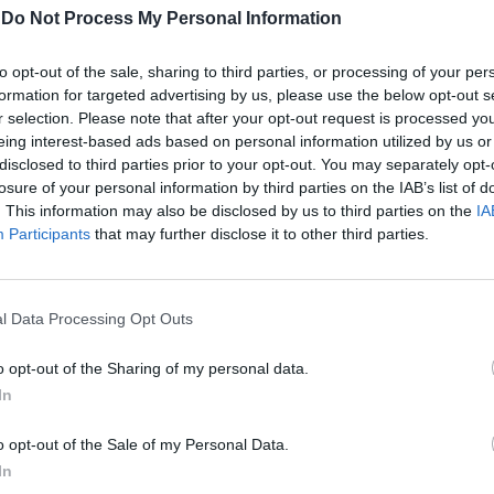
, apparentemente bloccate dopo un
-
Do Not Process My Personal Information
n tizio a bordo della strada che si
on si sa se per lamentarsi con un altro
to opt-out of the sale, sharing to third parties, or processing of your per
 per scusarsi della disattenzione al
formation for targeted advertising by us, please use the below opt-out s
poi ecco spuntare un uomo distinto ed
r selection. Please note that after your opt-out request is processed y
on un cappotto nero. Nonostante la
eing interest-based ads based on personal information utilized by us or
copra parzialmente il suo volto, non ci
disclosed to third parties prior to your opt-out. You may separately opt-
 quell'uomo è il premier Mario Draghi. Da
Le
losure of your personal information by third parties on the IAB’s list of
 Tempo" arriva la conferma: si tratta di un
da
. This information may also be disclosed by us to third parties on the
IA
Rudy Giuliani a Come States?
idente, non grave per fortuna, avvenuto
Le
Participants
that may further disclose it to other third parties.
Trump, Meloni e la strategia
 L'autista del presidente del Consiglio ha
americana
a macchina di una signora. Draghi è
uto blu e si è scusato con la persona alla
l Data Processing Opt Outs
 poi sono partite le varie pratiche sulla
ne amichevole del sinistro stradale.
o opt-out of the Sharing of my personal data.
tunatamente è rimasto ferito. E la
In
a vista del premier, avrà sicuramente
rte la rabbia: una comune seccatura si è
o opt-out of the Sale of my Personal Data.
sformata in un aneddoto da raccontare.
In
: "mi ricordo quando Mario Draghi mi