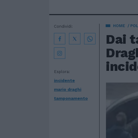
HOME
POL
Condividi:
Dai 
Dragh
inci
Esplora:
incidente
mario draghi
tamponamento