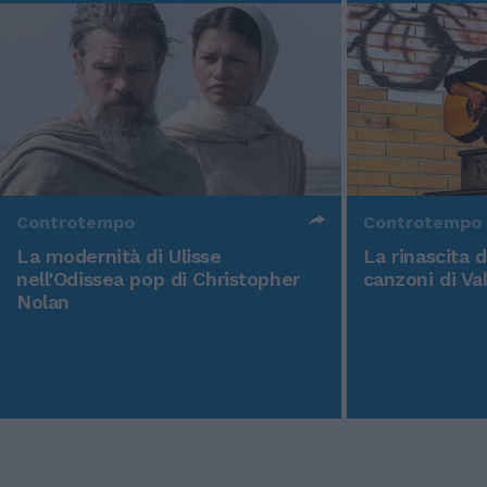
Controtempo
Controtempo
La modernità di Ulisse
La rinascita 
nell'Odissea pop di Christopher
canzoni di Va
Nolan