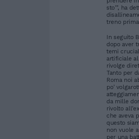
prendere in 
sto'", ha de
disallineame
treno prima 
In seguito B
dopo aver t
temi crucial
artificiale a
rivolge dir
Tanto per d
Roma noi ab
po' volgarot
atteggiamen
da mille dom
rivolto all'
che aveva p
questo siamo
non vuole a
per una batt