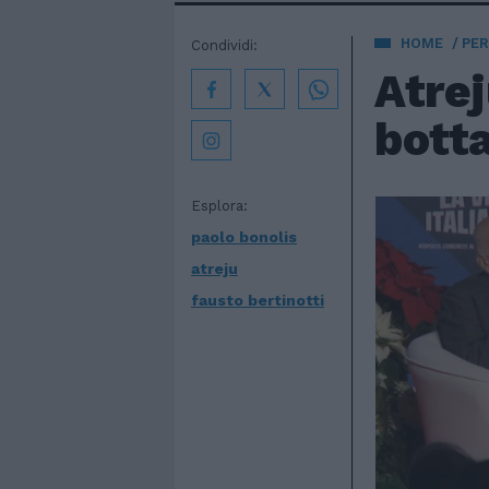
HOME
PE
Condividi:
Atreju
botta
Esplora:
paolo bonolis
atreju
fausto bertinotti