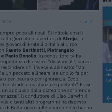
In 
a
a
e 2024
a
empre poco allineati. Si intitola così il
to alla giornata di apertura di
Atreju
, la
 giovani di Fratelli d'Italia al Circo
on
Fausto Bertinotti, Pietrangelo
 e Paolo Bonolis
. In conduttore tv ha
'importanza di essere "disallineati", senza
prescindere chi invece è allineato: "Ma
Le
ia un peccato allinearsi se uno lo fa per
da
Rudy Giuliani a Come States?
 o per paura o per ignoranza. Ecco,
Le
Trump, Meloni e la strategia
 tre strade abbastanza inquietanti". Frase
americana
 un applauso dalla platea che sorprende
mmazza!". Il conduttore di Ciao Darwin Il
vita e tanti altri programmi ha risposto
a di Buttafuoco sulle opere che lo hanno