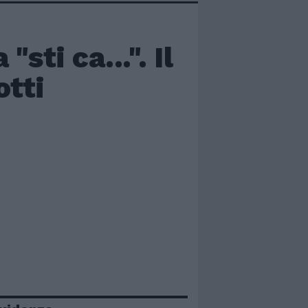
"sti ca...". Il
otti