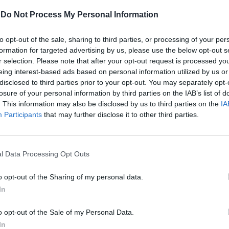
-
Do Not Process My Personal Information
olis cita "Il poeta e il contadino",
e di Cochi e Renato che "facevano una
 che non apparteneva minimamente agli
to opt-out of the sale, sharing to third parties, or processing of your per
formation for targeted advertising by us, please use the below opt-out s
uei tempi, era una televisione dove c'era
r selection. Please note that after your opt-out request is processed y
 surrealtà”, spiega il conduttore, "è il
eing interest-based ads based on personal information utilized by us or
e ho voluto fare nel corso del tempo
disclosed to third parties prior to your opt-out. You may separately opt-
 non allinearmi a quello che la televisione
losure of your personal information by third parties on the IAB’s list of
si dovesse fare".
. This information may also be disclosed by us to third parties on the
IA
Participants
that may further disclose it to other third parties.
l Data Processing Opt Outs
Gardini infilza Ceccarelli
o opt-out of the Sharing of my personal data.
& Co.: "Sfigati che
In
offendono le donne" |
VIDEO
o opt-out of the Sale of my Personal Data.
In