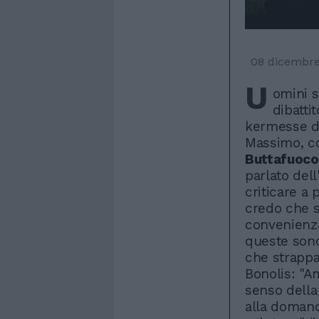
08 dicembr
U
omini s
dibatti
kermesse dei
Massimo, c
Buttafuoco
parlato dell
criticare a 
credo che s
convenienza
queste sono
che strappa
Bonolis: "A
senso della 
alla domand