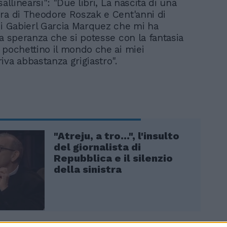
sallinearsi": "Due libri, La nascita di una
ra di Theodore Roszak e Cent'anni di
di Gabierl Garcia Marquez che mi ha
la speranza che si potesse con la fantasia
 pochettino il mondo che ai miei
iva abbastanza grigiastro".
"Atreju, a tro...", l'insulto
del giornalista di
Repubblica e il silenzio
della sinistra