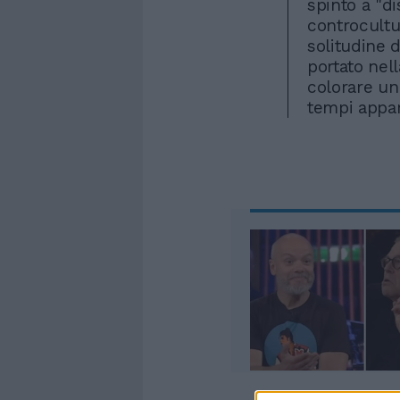
spinto a "di
controcultu
solitudine 
portato nel
colorare un
tempi appar