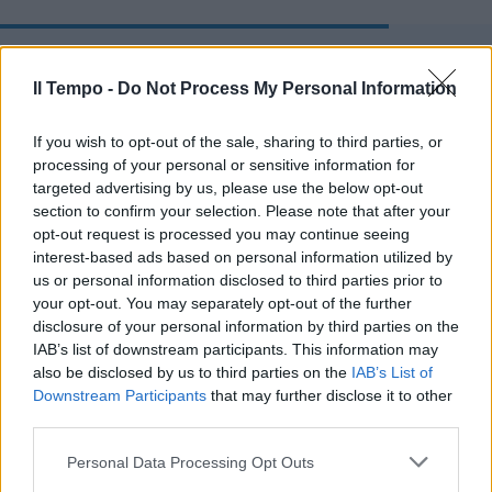
La battaglia dei finanziatori e
quel Soros che rispunta dietro
Il Tempo -
Do Not Process My Personal Information
ai Democratici
If you wish to opt-out of the sale, sharing to third parties, or
processing of your personal or sensitive information for
targeted advertising by us, please use the below opt-out
section to confirm your selection. Please note that after your
Parole che fanno sbottare molti antitrumpiani
opt-out request is processed you may continue seeing
di casa nostra che hanno già mollato Biden
interest-based ads based on personal information utilized by
per tifare Harris. C'è chi arriva a chiedere al
us or personal information disclosed to third parties prior to
Corriere di fare un endorsement alla luce
your opt-out. You may separately opt-out of the further
del sole per Trump... L'economista Riccardo
disclosure of your personal information by third parties on the
IAB’s list of downstream participants. This information may
Puglisi lancia nello stagno di X che ha visto
also be disclosed by us to third parties on the
IAB’s List of
l'hastag #Rampini salire nel corso della
Downstream Participants
that may further disclose it to other
giornata un'indiscrrezione: "Pare che i
third parties.
comunistelli vogliano far partire una bella
fata", spiega il docente che cita una vecchia
Personal Data Processing Opt Outs
polemica tra lui e Peppe Provenzano del Pd,