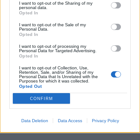
"questa volta contro Federico Rampini, reo di
I want to opt-out of the Sharing of my
personal data.
scrivere la verità su Biden e Harris".
Opted In
Insomma,
I want to opt-out of the Sale of my
Personal Data.
Opted In
I want to opt-out of processing my
Personal Data for Targeted Advertising.
Opted In
I want to opt-out of Collection, Use,
Retention, Sale, and/or Sharing of my
Personal Data that Is Unrelated with the
Purposes for which it was collected.
Opted Out
CONFIRM
Data Deletion
Data Access
Privacy Policy