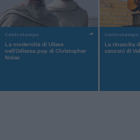
Controtempo
Controtempo
La modernità di Ulisse
La rinascita 
nell'Odissea pop di Christopher
canzoni di Va
Nolan