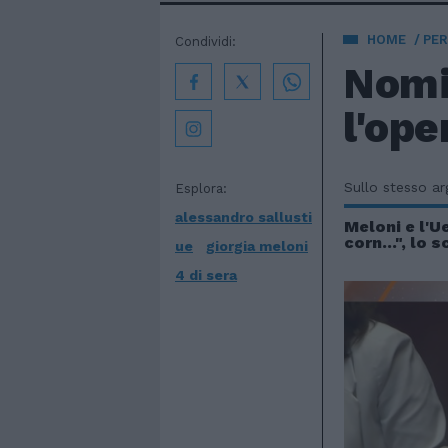
HOME
PE
Condividi:
Nomi
l'ope
Sullo stesso a
Esplora:
alessandro sallusti
Meloni e l'U
corn...", lo 
ue
giorgia meloni
4 di sera