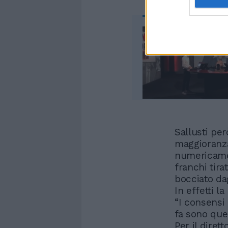
Sallusti pe
maggioranza
numericamen
franchi tirat
bocciato dag
In effetti l
“I consensi
fa sono quel
Per il diret