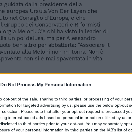
 guidata dalla presidente della
e europea Ursula Von Der Layen che
tuto nel Consiglio d’Europa, e che
il Gruppo dei Conservatori e Riformisti
iorgia Meloni. C’è chi ha visto la leader di
talia un po' delusa, ma per Alessandro
vuole ben altro per abbatterla: “Associare il
ventato alla Meloni non mi torna. Non è
spaventa non si è mai spaventata in vita
-
Do Not Process My Personal Information
to opt-out of the sale, sharing to third parties, or processing of your per
formation for targeted advertising by us, please use the below opt-out s
Ue, Meloni contro la
r selection. Please note that after your opt-out request is processed y
"logica dei caminetti". No
eing interest-based ads based on personal information utilized by us or
ai migranti illegali
disclosed to third parties prior to your opt-out. You may separately opt-
losure of your personal information by third parties on the IAB’s list of