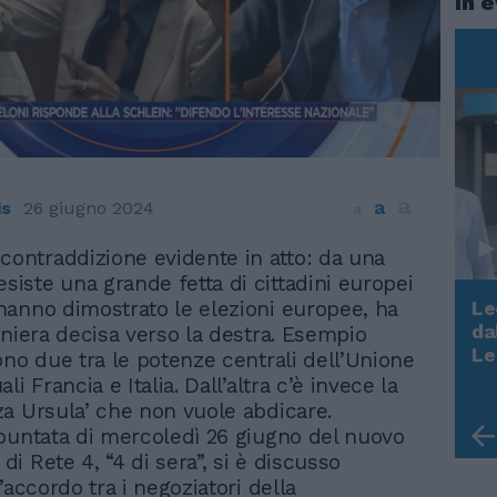
In 
a
a
is
26 giugno 2024
a
contraddizione evidente in atto: da una
esiste una grande fetta di cittadini europei
anno dimostrato le elezioni europee, ha
Le
da
aniera decisa verso la destra. Esempio
Rudy Giuliani a Come States?
Le
ono due tra le potenze centrali dell’Unione
Trump, Meloni e la strategia
li Francia e Italia. Dall’altra c’è invece la
americana
a Ursula’ che non vuole abdicare.
puntata di mercoledì 26 giugno del nuovo
i Rete 4, “4 di sera”, si è discusso
’accordo tra i negoziatori della