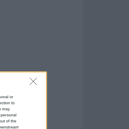
sonal or
ection to
ou may
 personal
out of the
 downstream