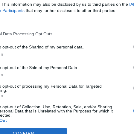
. This information may also be disclosed by us to third parties on the
IA
Participants
that may further disclose it to other third parties.
l Data Processing Opt Outs
 de Il Giornale, ospite dei conduttori
arra e Roberto Poletti, ha lanciato poi una
o opt-out of the Sharing of my personal data.
ei confronti dell’europarlamentare del
In
ocratico Matteo Ricci: “Lui appartiene a un
fa parte della coalizione europea di
o opt-out of the Sale of my Personal Data.
istra’ che pare possa formare il nuovo
In
 quello che non dice è che il Pd è
to opt-out of processing my Personal Data for Targeted
overnare senza aver vinto le elezioni”. La
ing.
pete, in Italia come a Bruxelles: “Da noi per
In
no governato senza mai essere il primo
o opt-out of Collection, Use, Retention, Sale, and/or Sharing
e elezioni, in Europa è la stessa cosa”.
ersonal Data that Is Unrelated with the Purposes for which it
lected.
Out
CONFIRM