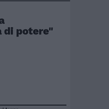
a
a di potere"