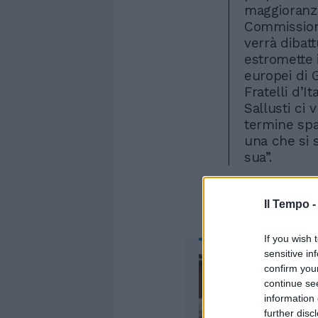
maggioranza
Commission
verrà dibat
estromette 
europei di G
Fratelli d’I
Sallusti ci 
termine spa
una che si 
sua”.
Il Tempo 
If you wish 
sensitive in
confirm you
continue se
information 
further disc