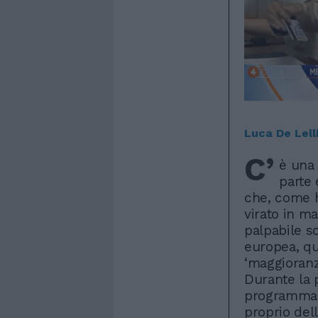
Luca De Lell
C’
è una 
parte 
che, come h
virato in m
palpabile s
europea, qua
‘maggioranz
Durante la 
programma d
proprio dell