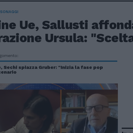
RSONAGGI
ne Ue, Sallusti affond
razione Ursula: "Scelt
rgomento:
e, Sechi spiazza Gruber: "Inizia la fase pop
scenario