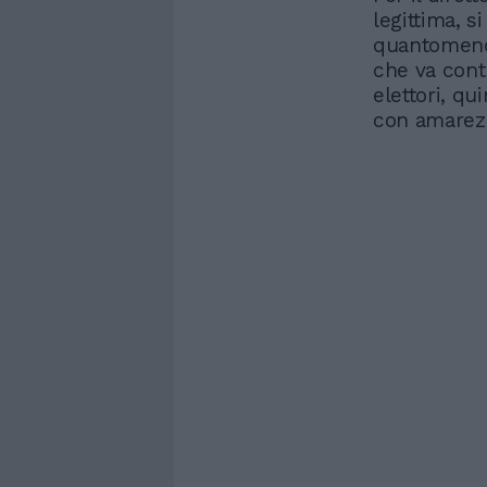
legittima, 
quantomeno
che va contr
elettori, qu
con amarezz