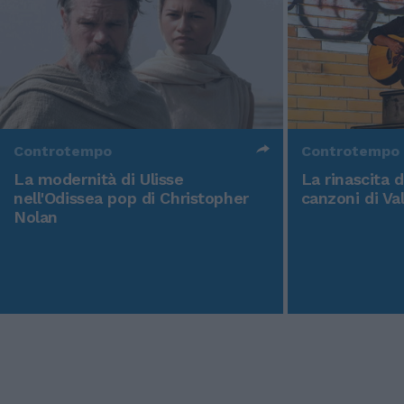
Controtempo
Controtempo
La modernità di Ulisse
La rinascita 
nell'Odissea pop di Christopher
canzoni di Va
Nolan