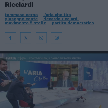
Ricciardi
tommaso cerno
l'aria che tira
giuseppe conte
riccardo ricciardi
movimento 5 stelle
partito democratico