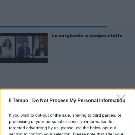
Le verginelle a cinque stelle
Ed ecco che il giornalista conclude il proprio
Il Tempo -
Do Not Process My Personal Information
discorso - che tra l'altro esalta l'ex premier -
senza altre interruzioni del deputato grillino:
If you wish to opt-out of the sale, sharing to third parties, or
“Conte fa una cosa intelligente, perché trova
processing of your personal or sensitive information for
un pozzo di tutto quello che nei Cinquestelle
targeted advertising by us, please use the below opt-out
non piace e dice ‘Io vado da un’altra parte’,
section to confirm your selection. Please note that after your