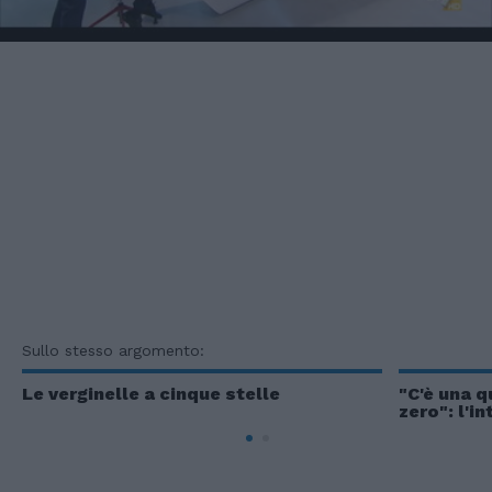
Sullo stesso argomento:
Le verginelle a cinque stelle
"C'è una q
zero": l'i