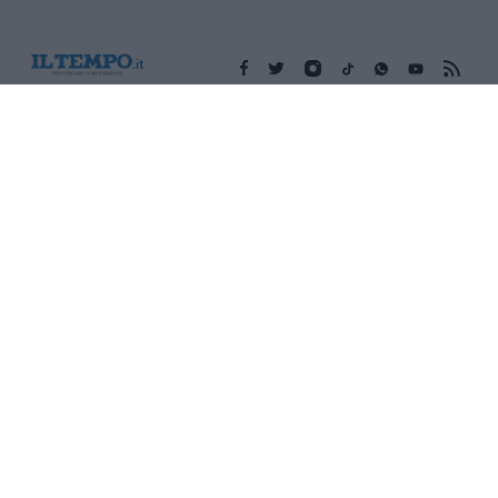
Edicola digitale
Il Tempo Shopping
Cookie Policy
Privacy Policy
Condizioni Generali
Contatti
Pubblicità
Credits
Modello 231
Preferenze Privacy
Assistenza
Sede legale: Piazza Colonna, 366 - 00187 Roma CF e P. Iva e
Iscriz. Registro Imprese Roma: 13486391009 REA Roma n°
1450962 Cap. Sociale € 25.000,00 i.v. © Copyright IlTempo. Srl -
ISSN (sito web): 1721-4084
TORNA SU