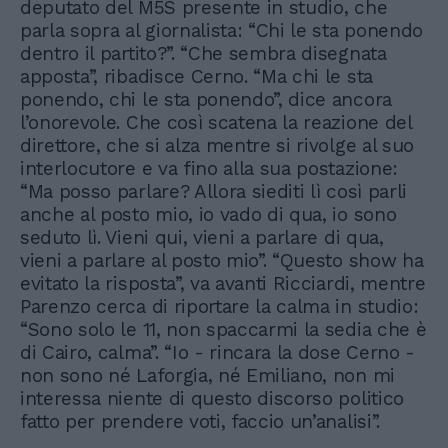
deputato del M5S presente in studio, che
parla sopra al giornalista: “Chi le sta ponendo
dentro il partito?”. “Che sembra disegnata
apposta”, ribadisce Cerno. “Ma chi le sta
ponendo, chi le sta ponendo”, dice ancora
l’onorevole. Che così scatena la reazione del
direttore, che si alza mentre si rivolge al suo
interlocutore e va fino alla sua postazione:
“Ma posso parlare? Allora siediti lì così parli
anche al posto mio, io vado di qua, io sono
seduto lì. Vieni qui, vieni a parlare di qua,
vieni a parlare al posto mio”. “Questo show ha
evitato la risposta”, va avanti Ricciardi, mentre
Parenzo cerca di riportare la calma in studio:
“Sono solo le 11, non spaccarmi la sedia che è
di Cairo, calma”. “Io - rincara la dose Cerno -
non sono né Laforgia, né Emiliano, non mi
interessa niente di questo discorso politico
fatto per prendere voti, faccio un’analisi”.