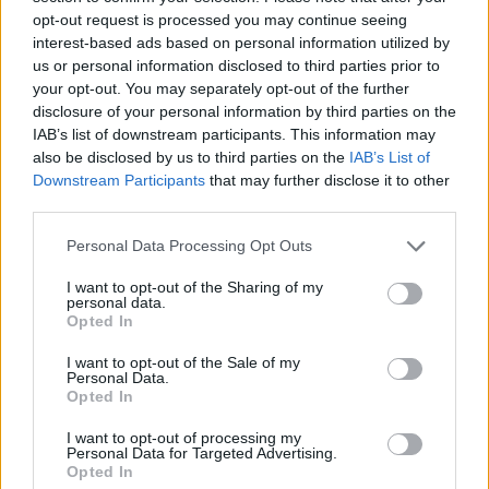
perché ci sono le Europee e Conte non può
opt-out request is processed you may continue seeing
fare l’alleanza alle Europee, deve trovare una
interest-based ads based on personal information utilized by
linea per prendere più voti della Schlein, se
us or personal information disclosed to third parties prior to
fa così ha vinto lui. Se la Schlein va sopra e
your opt-out. You may separately opt-out of the further
lui va sotto, ha vinto lei. Punto, quindi è una
disclosure of your personal information by third parties on the
IAB’s list of downstream participants. This information may
mossa politica, ovviamente fatta all’ultimo
also be disclosed by us to third parties on the
IAB’s List of
momento, che mette il Pd - chiosa Cerno - in
Downstream Participants
that may further disclose it to other
crisi”.
third parties.
Personal Data Processing Opt Outs
I want to opt-out of the Sharing of my
personal data.
Opted In
I want to opt-out of the Sale of my
Personal Data.
Opted In
I want to opt-out of processing my
Personal Data for Targeted Advertising.
Opted In