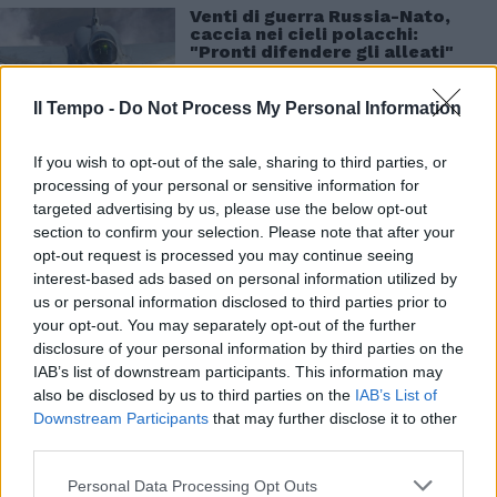
Venti di guerra Russia-Nato,
caccia nei cieli polacchi:
"Pronti difendere gli alleati"
Il Tempo -
Do Not Process My Personal Information
If you wish to opt-out of the sale, sharing to third parties, or
processing of your personal or sensitive information for
targeted advertising by us, please use the below opt-out
section to confirm your selection. Please note that after your
I toni si sono scaldati. In Ucraina "le elezioni
opt-out request is processed you may continue seeing
non si fanno, gli oppositori non possono
interest-based ads based on personal information utilized by
parlare perché li schiacciano in tutti i modi.
us or personal information disclosed to third parties prior to
Che descrizione fate dell'Ucraina? Un mondo
your opt-out. You may separately opt-out of the further
perfetto?", ha domandato. "Avviciniamoci al
disclosure of your personal information by third parties on the
nemico per un accordo. C'è un clima da terza
IAB’s list of downstream participants. This information may
guerra mondiale. Se non è colpa
also be disclosed by us to third parties on the
IAB’s List of
dell'Occidente, di chi è colpa? Di uno solo?
Downstream Participants
that may further disclose it to other
third parties.
Non si può fare la pace quando c'è un solo
colpevole. Voi volete fare la guerra. Se ci sono
Personal Data Processing Opt Outs