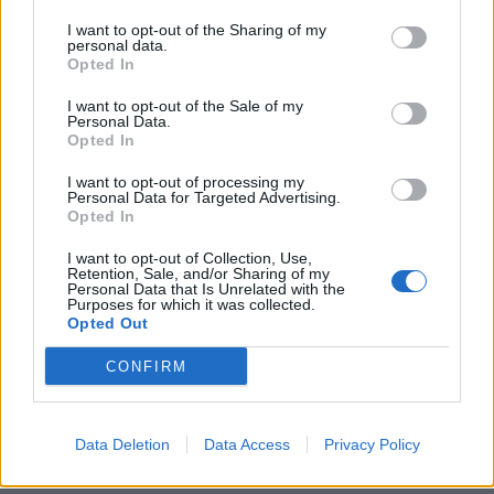
gli Stati Uniti è perché prima c'erano gli
indiani. Quella democrazia si regge su
I want to opt-out of the Sharing of my
personal data.
un'attività di dominio. È un privilegio ma non
Opted In
possiamo disprezzare chi sta dall’altra parte
del mondo", ha concluso.
I want to opt-out of the Sale of my
Personal Data.
Opted In
I want to opt-out of processing my
Personal Data for Targeted Advertising.
Opted In
I want to opt-out of Collection, Use,
Retention, Sale, and/or Sharing of my
Personal Data that Is Unrelated with the
Purposes for which it was collected.
Opted Out
CONFIRM
Data Deletion
Data Access
Privacy Policy