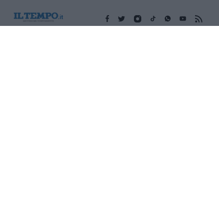
Edicola digitale
Il Tempo Shopping
Cookie Policy
Privacy Policy
Condizioni Generali
Contatti
Pubblicità
Credits
Modello 231
Preferenze Privacy
Assistenza
Sede legale: Piazza Colonna, 366 - 00187 Roma CF e P. Iva e
Iscriz. Registro Imprese Roma: 13486391009 REA Roma n°
1450962 Cap. Sociale € 25.000,00 i.v. © Copyright IlTempo. Srl -
ISSN (sito web): 1721-4084
TORNA SU