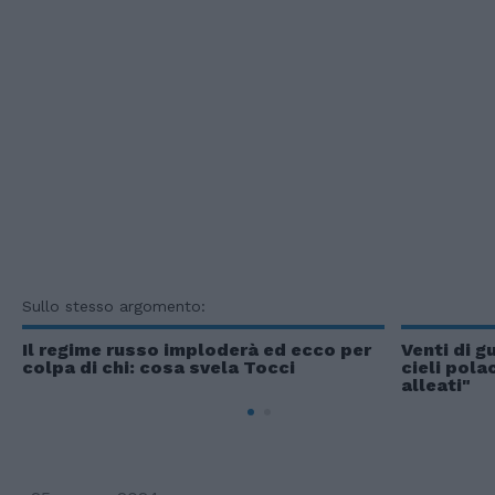
Sullo stesso argomento:
Il regime russo imploderà ed ecco per
Venti di g
colpa di chi: cosa svela Tocci
cieli pola
alleati"