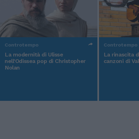
Controtempo
Controtempo
La modernità di Ulisse
La rinascita 
nell'Odissea pop di Christopher
canzoni di Va
Nolan