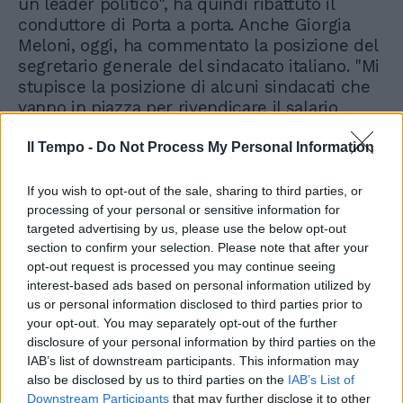
un leader politico", ha quindi ribattuto il
conduttore di Porta a porta. Anche Giorgia
Meloni, oggi, ha commentato la posizione del
segretario generale del sindacato italiano. "Mi
stupisce la posizione di alcuni sindacati che
vanno in piazza per rivendicare il salario
minimo quando poi vanno a trattare i contratti
collettivi e accettano anche contratti con
Il Tempo -
Do Not Process My Personal Information
poco più di cinque euro all'ora, come
accaduto di recente con il contratto della
If you wish to opt-out of the sale, sharing to third parties, or
sicurezza privata. Bisognerebbe essere un po'
processing of your personal or sensitive information for
targeted advertising by us, please use the below opt-out
coerenti", ha detto il premier ai microfoni di
section to confirm your selection. Please note that after your
Rtl 102.5.
opt-out request is processed you may continue seeing
interest-based ads based on personal information utilized by
us or personal information disclosed to third parties prior to
your opt-out. You may separately opt-out of the further
disclosure of your personal information by third parties on the
IAB’s list of downstream participants. This information may
also be disclosed by us to third parties on the
IAB’s List of
Downstream Participants
that may further disclose it to other