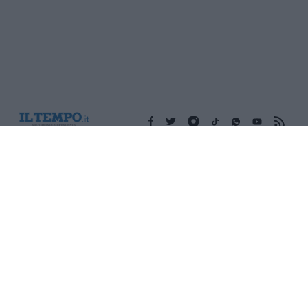
Edicola digitale
Il Tempo Shopping
Cookie Policy
Privacy Policy
Condizioni Generali
Contatti
Pubblicità
Credits
Modello 231
Preferenze Privacy
Assistenza