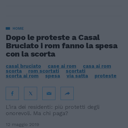
HOME
Dopo le proteste a Casal
Bruciato i rom fanno la spesa
con la scorta
casal bruciato
case ai rom
casa ai rom
scorta
rom scortati
scortati
scorta ai rom
spesa
via satta
proteste
L'ira dei residenti: più protetti degli
onorevoli. Ma chi paga?
12 maggio 2019