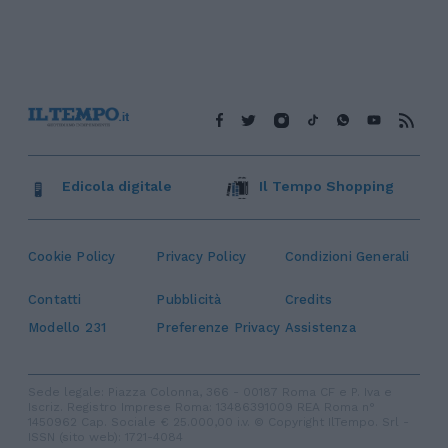
Edicola digitale
Il Tempo Shopping
Cookie Policy
Privacy Policy
Condizioni Generali
Contatti
Pubblicità
Credits
Modello 231
Preferenze Privacy
Assistenza
Sede legale: Piazza Colonna, 366 - 00187 Roma CF e P. Iva e
Iscriz. Registro Imprese Roma: 13486391009 REA Roma n°
1450962 Cap. Sociale € 25.000,00 i.v. © Copyright IlTempo. Srl -
ISSN (sito web): 1721-4084