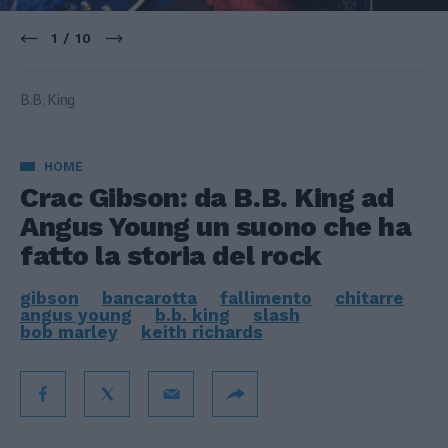
1 / 10
B.B. King
HOME
Crac Gibson: da B.B. King ad
Angus Young un suono che ha
fatto la storia del rock
gibson
bancarotta
fallimento
chitarre
angus young
b.b. king
slash
bob marley
keith richards