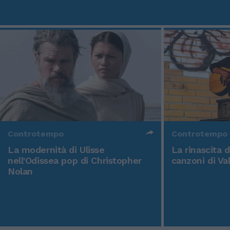
Controtempo
Controtempo
La modernità di Ulisse
La rinascita 
nell'Odissea pop di Christopher
canzoni di Va
Nolan