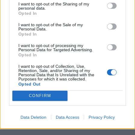
I want to opt-out of the Sharing of my
personal data.
Opted In
I want to opt-out of the Sale of my
Personal Data.
Opted In
I want to opt-out of processing my
00:00
01:16
Personal Data for Targeted Advertising.
Opted In
Leonardo Maria Del Vecchio dall'ex compagna
I want to opt-out of Collection, Use,
Retention, Sale, and/or Sharing of my
in ospedale. Le dichiarazioni ai giornalisti
Personal Data that Is Unrelated with the
Purposes for which it was collected.
Opted Out
CONFIRM
Data Deletion
Data Access
Privacy Policy