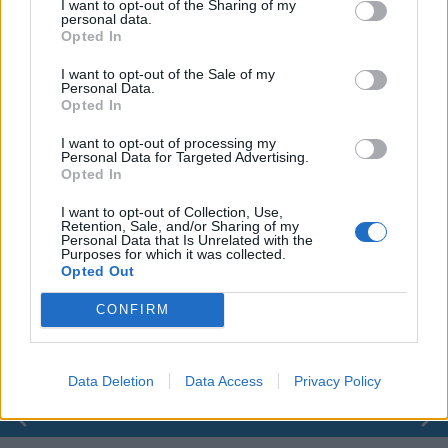
I want to opt-out of the Sharing of my
personal data.
Opted In
I want to opt-out of the Sale of my
Personal Data.
Opted In
I want to opt-out of processing my
Personal Data for Targeted Advertising.
Opted In
I want to opt-out of Collection, Use,
Retention, Sale, and/or Sharing of my
Personal Data that Is Unrelated with the
00:00
01:16
Purposes for which it was collected.
Opted Out
Leonardo Maria Del Vecchio dall'ex compagna
CONFIRM
in ospedale. Le dichiarazioni ai giornalisti
Data Deletion
Data Access
Privacy Policy