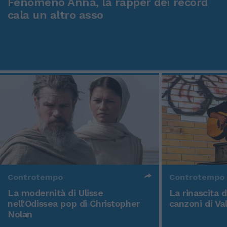
Fenomeno Anna, la rapper dei record
cala un altro asso
Controtempo
Controtempo
La modernità di Ulisse
La rinascita 
nell'Odissea pop di Christopher
canzoni di Va
Nolan