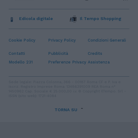
Edicola digitale
Il Tempo Shopping
Cookie Policy
Privacy Policy
Condizioni Generali
Contatti
Pubblicità
Credits
Modello 231
Preferenze Privacy
Assistenza
Sede legale: Piazza Colonna, 366 - 00187 Roma CF e P. Iva e
Iscriz. Registro Imprese Roma: 13486391009 REA Roma n°
1450962 Cap. Sociale € 25.000,00 i.v. © Copyright IlTempo. Srl -
ISSN (sito web): 1721-4084
TORNA SU