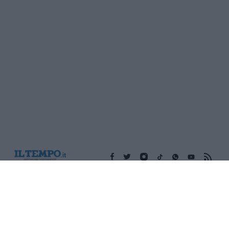
Edicola digitale
Il Tempo Shopping
Cookie Policy
Privacy Policy
Condizioni Generali