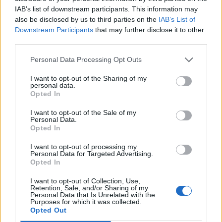
Sagittario
IAB’s list of downstream participants. This information may
also be disclosed by us to third parties on the
IAB’s List of
Downstream Participants
that may further disclose it to other
Ultimo quarto nel vostro segno si verifica
third parties.
domani mattina ma già oggi lo stress fisico
aumenta. La stanchezza si vince con il
Personal Data Processing Opt Outs
risparmio delle forze, mentre l’agitazione
I want to opt-out of the Sharing of my
nervosa richiede una pausa. Se possibile,
personal data.
evitate lavori mentali impegnativi, evitate
Opted In
anche discussioni finanziarie. Questi due
I want to opt-out of the Sale of my
giorni sono indicati per eliminare rami secchi
Personal Data.
e per strappare erbacce nel giardino della
Opted In
vostra vita. L'amore e il matrimonio, devono
I want to opt-out of processing my
essere ancora liberati da qualcosa successo
Personal Data for Targeted Advertising.
tempo fa.
Opted In
I want to opt-out of Collection, Use,
Capricorno
Retention, Sale, and/or Sharing of my
Personal Data that Is Unrelated with the
Purposes for which it was collected.
Benvenuti in una settimana ad alto potenziale
Opted Out
creativo, ma dovete prevedere anche ostacoli