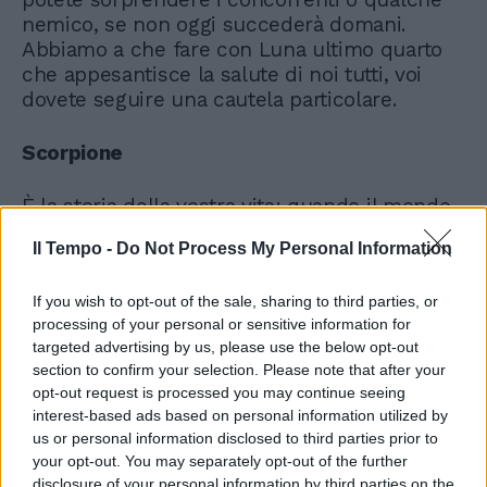
nemico, se non oggi succederà domani.
Abbiamo a che fare con Luna ultimo quarto
che appesantisce la salute di noi tutti, voi
dovete seguire una cautela particolare.
Scorpione
È la storia della vostra vita: quando il mondo
va in tilt, voi funzionate. Anzi aumentate di
Il Tempo -
Do Not Process My Personal Information
forza fisica e mentale, ragione per cui siete
spesso malvisti. Luna calante per voi non è
If you wish to opt-out of the sale, sharing to third parties, or
negativa, anzi sarà di giorno in giorno più
processing of your personal or sensitive information for
potente fino alla nuova Luna in Pesci del 19
targeted advertising by us, please use the below opt-out
marzo, protegge il lavoro e il denaro. Ci può
section to confirm your selection. Please note that after your
essere anche l'aiuto di circostanze fortunate
opt-out request is processed you may continue seeing
pure in amore, visto il potere di Giove, ma
interest-based ads based on personal information utilized by
vincete comunque con il sex appeal. Cautela
us or personal information disclosed to third parties prior to
e controllo della salute.
your opt-out. You may separately opt-out of the further
disclosure of your personal information by third parties on the