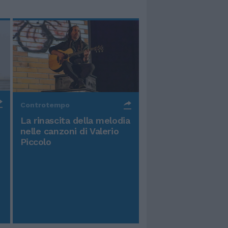
Controtempo
La rinascita della melodia
nelle canzoni di Valerio
Piccolo