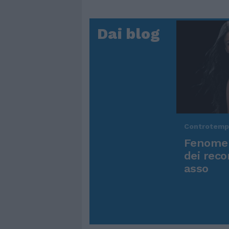
Dai blog
Controtem
Fenomen
dei reco
asso