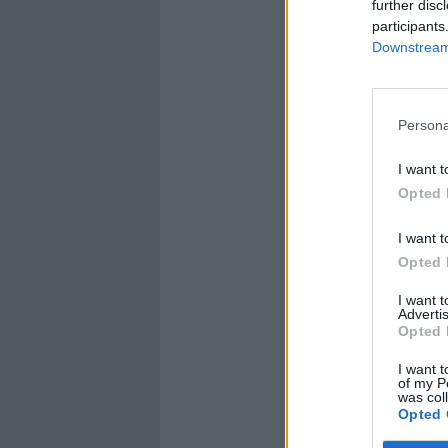
further disc
participants
Downstream 
Persona
I want t
Opted 
I want t
Opted 
I want 
Advertis
Opted 
I want t
of my P
was col
Opted 