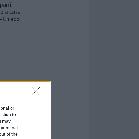
parri,
mo a casa
 - Chiedo
sonal or
ection to
ou may
 personal
out of the