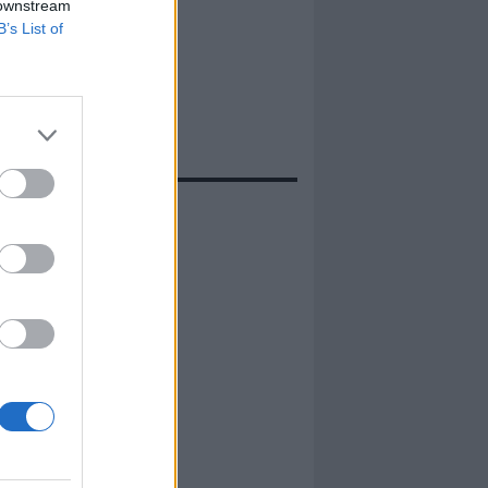
 downstream
B’s List of
evidenza