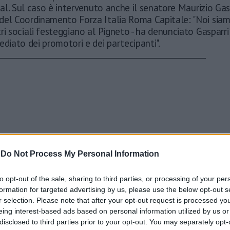
cial. Sul caso è intervenuto anche il senatore Maurizio Gas
del Coordinamento Forza Italia Roma Capitale: "Noi sia
ri sociali festeggiano al Pigneto - ha denunciato Gasparri
ediato dei promotori e dei partecipanti".
-
Do Not Process My Personal Information
to opt-out of the sale, sharing to third parties, or processing of your per
formation for targeted advertising by us, please use the below opt-out s
r selection. Please note that after your opt-out request is processed y
eing interest-based ads based on personal information utilized by us or
disclosed to third parties prior to your opt-out. You may separately opt-