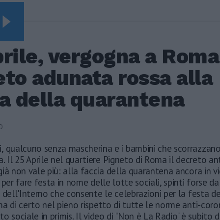
Video Vista
SEGUIRE
Leonardo Maria Del
rile, vergogna a Roma:
Vecchio dall'ex
compagna in ospedale.
to adunata rossa alla
Le dichiarazioni ai
giornalisti
a della quarantena
Terremoto, viene giù
tutto: i video
impressionanti a
0
Pozzuoli
ini, qualcuno senza mascherina e i bambini che scorrazzano
Rudy Giuliani a Come
States? Trump, Meloni
a. Il 25 Aprile nel quartiere Pigneto di Roma il decreto an
e la strategia
ià non vale più: alla faccia della quarantena ancora in v
americana
 per fare festa in nome delle lotte sociali, spinti forse da
 dell'Interno che consente le celebrazioni per la festa de
a di certo nel pieno rispetto di tutte le norme anti-coro
o sociale in primis. Il video di "Non è La Radio" è subito 