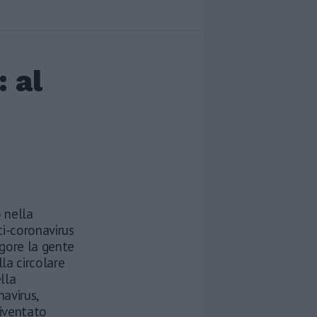
 al
 nella
ti-coronavirus
igore la gente
lla circolare
lla
navirus,
diventato