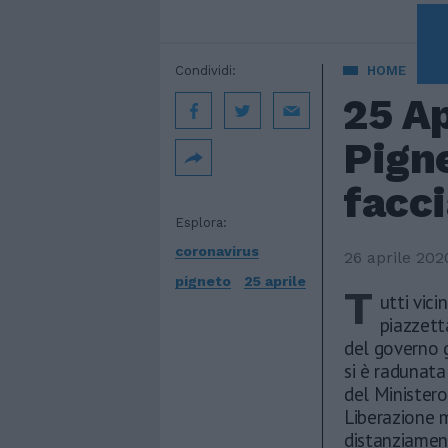
A 
Condividi:
HOME
25 Ap
Pigne
facci
Esplora:
coronavirus
26 aprile 202
pigneto
25 aprile
T
utti vic
piazzett
del governo g
si è radunata
del Ministero
Liberazione m
distanziament