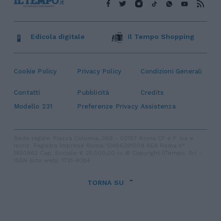
Edicola digitale
Il Tempo Shopping
Cookie Policy
Privacy Policy
Condizioni Generali
Contatti
Pubblicità
Credits
Modello 231
Preferenze Privacy
Assistenza
Sede legale: Piazza Colonna, 366 - 00187 Roma CF e P. Iva e
Iscriz. Registro Imprese Roma: 13486391009 REA Roma n°
1450962 Cap. Sociale € 25.000,00 i.v. © Copyright IlTempo. Srl -
ISSN (sito web): 1721-4084
TORNA SU