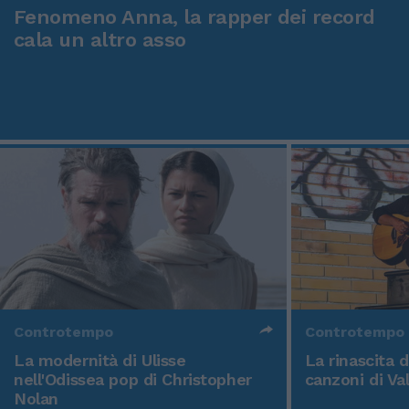
Fenomeno Anna, la rapper dei record
cala un altro asso
Controtempo
Controtempo
La modernità di Ulisse
La rinascita 
nell'Odissea pop di Christopher
canzoni di Va
Nolan