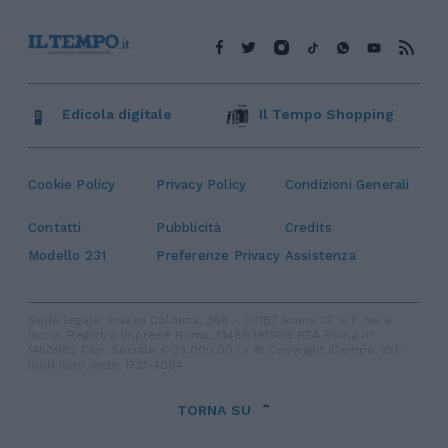
Edicola digitale
Il Tempo Shopping
Cookie Policy
Privacy Policy
Condizioni Generali
Contatti
Pubblicità
Credits
Modello 231
Preferenze Privacy
Assistenza
Sede legale: Piazza Colonna, 366 - 00187 Roma CF e P. Iva e
Iscriz. Registro Imprese Roma: 13486391009 REA Roma n°
1450962 Cap. Sociale € 25.000,00 i.v. © Copyright IlTempo. Srl -
ISSN (sito web): 1721-4084
TORNA SU